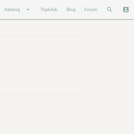
arrow_drop_down
search
account_box
Katalog
Topluluk
Blog
Forum