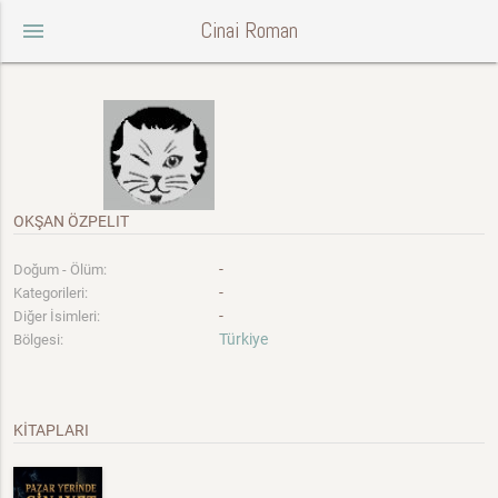
Cinai Roman
menu
OKŞAN ÖZPELIT
-
Doğum - Ölüm:
-
Kategorileri:
-
Diğer İsimleri:
Türkiye
Bölgesi:
KİTAPLARI