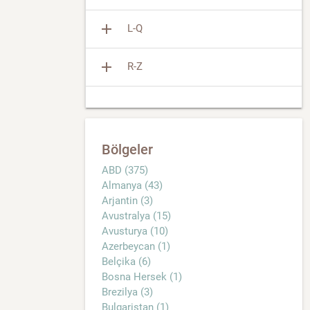
add
L-Q
add
R-Z
Bölgeler
ABD (375)
Almanya (43)
Arjantin (3)
Avustralya (15)
Avusturya (10)
Azerbeycan (1)
Belçika (6)
Bosna Hersek (1)
Brezilya (3)
Bulgaristan (1)