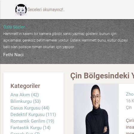
ccccci Geceleri okumayınız!..
Özlü Sözler
Hammett'in kalemi bir kamera gibidir, sanki yazmaz gösterir; bunun için
açıklamalar, gereksiz betimlemeler yoktur. Üstelik Hammett bunu, kültür düzeyi
belli olan polisiye roman okurları için yapıyor.
Fethi Naci
Çin Bölgesindeki 
Kategoriler
Zho
Ana Akım (42)
16 K
Bilimkurgu (53)
Çin
Casus Kurgusu (44)
Dedektif Kurgusu (111)
Çin'
Romantik Gerilim (19)
insa
Fantastik Kurgu (14)
ince