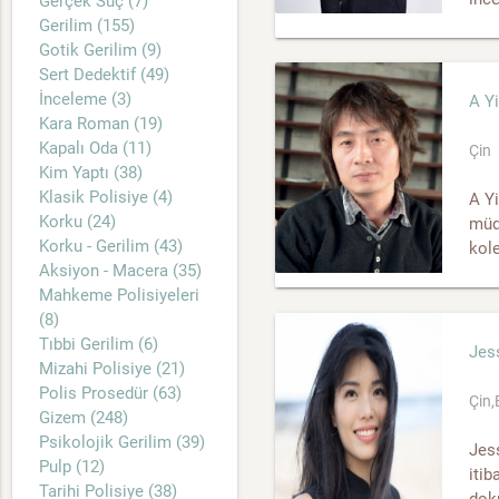
Gerçek Suç (7)
Gerilim (155)
Gotik Gerilim (9)
Sert Dedektif (49)
İnceleme (3)
A Yi
Kara Roman (19)
Kapalı Oda (11)
Çin
Kim Yaptı (38)
Klasik Polisiye (4)
A Yi
Korku (24)
müd
Korku - Gerilim (43)
kole
Aksiyon - Macera (35)
Mahkeme Polisiyeleri
(8)
Tıbbi Gerilim (6)
Jes
Mizahi Polisiye (21)
Polis Prosedür (63)
Çin
Gizem (248)
Psikolojik Gerilim (39)
Jess
Pulp (12)
itib
Tarihi Polisiye (38)
doku