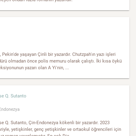
, Pekin'de yaşayan Çinli bir yazardır. Chutzpah'ın yazı işleri
ürü olmadan önce polis memuru olarak çalıştı. İki kısa öykü
ksiyonunun yazarı olan A Yi'nin, ...
se Q. Sutanto
,Endonezya
e Q. Sutanto, Çin-Endonezya kökenli bir yazardır. 2023
ariyle, yetişkinler, genç yetişkinler ve ortaokul öğrencileri için
z roman yayınlamıştır. En çok Dia...