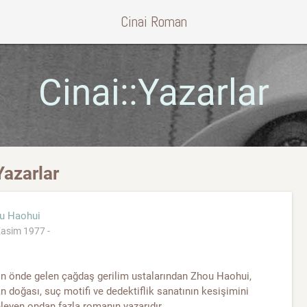
Cinai Roman
Cinai::Yazarlar
Yazarlar
u Haohui
asim 1977 -
in önde gelen çağdaş gerilim ustalarından Zhou Haohui,
n doğası, suç motifi ve dedektiflik sanatının kesişimini
leyen ondan fazla romanın yazarıdır.