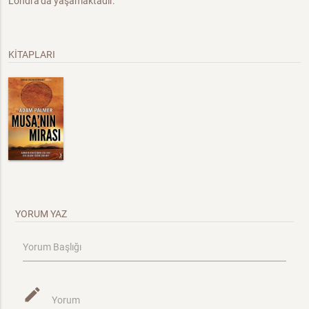
Londra'da yaşamaktadır.
KİTAPLARI
YORUM YAZ
Yorum Başlığı
mode_edit
Yorum