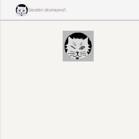
ccccci Geceleri okumayınız!..