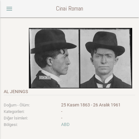
Cinai Roman
menu
AL JENINGS
25 Kasım 1863 - 26 Aralık 1961
Doğum - Ölüm:
-
Kategorileri:
-
Diğer İsimleri:
ABD
Bölgesi: