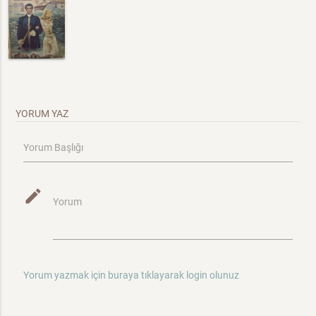
YORUM YAZ
Yorum Başlığı
mode_edit
Yorum
Yorum yazmak için buraya tıklayarak login olunuz