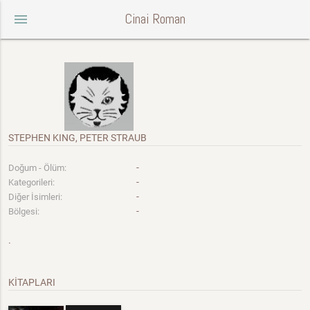
Cinai Roman
menu
STEPHEN KING, PETER STRAUB
-
Doğum - Ölüm:
-
Kategorileri:
-
Diğer İsimleri:
-
Bölgesi:
.
KİTAPLARI