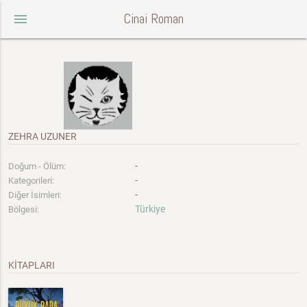
Cinai Roman
menu
ZEHRA UZUNER
-
Doğum - Ölüm:
-
Kategorileri:
-
Diğer İsimleri:
Türkiye
Bölgesi:
KİTAPLARI