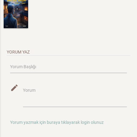
YORUM YAZ
Yorum Başlığı
mode_edit
Yorum
Yorum yazmak için buraya tıklayarak login olunuz