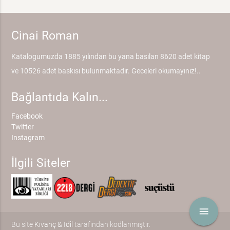
Cinai Roman
Katalogumuzda 1885 yılından bu yana basılan 8620 adet kitap
ve 10526 adet baskısı bulunmaktadır. Geceleri okumayınız!..
Bağlantıda Kalın...
Facebook
Twitter
Instagram
İlgili Siteler
menu
Bu site
Kıvanç & İdil
tarafından kodlanmıştır.