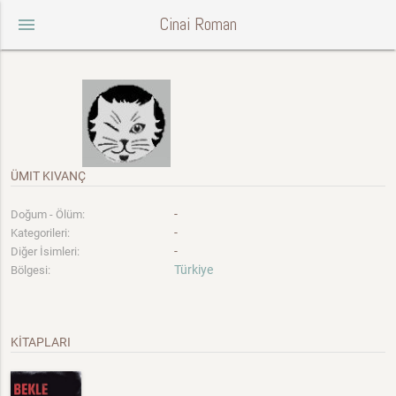
Cinai Roman
menu
ÜMIT KIVANÇ
-
Doğum - Ölüm:
-
Kategorileri:
-
Diğer İsimleri:
Türkiye
Bölgesi:
KİTAPLARI