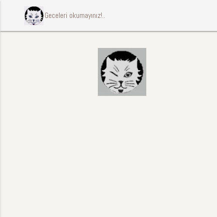
ccccci Geceleri okumayınız!..