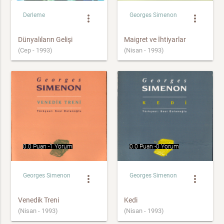
Derleme
Georges Simenon
more_vert
more_vert
Dünyalıların Gelişi
Maigret ve İhtiyarlar
(Cep - 1993)
(Nisan - 1993)
0.0 Puan -
1 Yorum
0.0 Puan -
0 Yorum
Georges Simenon
Georges Simenon
more_vert
more_vert
Venedik Treni
Kedi
(Nisan - 1993)
(Nisan - 1993)