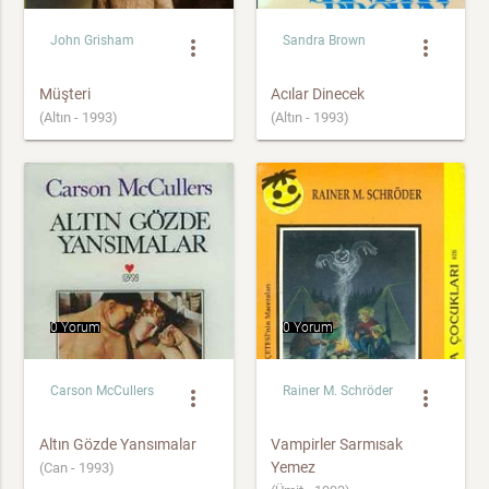
John Grisham
Sandra Brown
more_vert
more_vert
Müşteri
Acılar Dinecek
(Altın - 1993)
(Altın - 1993)
0 Yorum
0 Yorum
Carson McCullers
Rainer M. Schröder
more_vert
more_vert
Altın Gözde Yansımalar
Vampirler Sarmısak
Yemez
(Can - 1993)