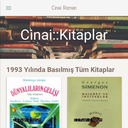
Cinai Roman
menu
Cinai::Kitaplar
1993 Yılında Basılmış Tüm Kitaplar
0.0 Puan -
0 Yorum
0.0 Puan -
0 Yorum