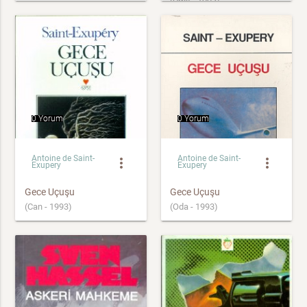
(Ümit - 1993)
0 Yorum
0 Yorum
Antoine de Saint-
Antoine de Saint-
more_vert
more_vert
Exupery
Exupery
Gece Uçuşu
Gece Uçuşu
(Can - 1993)
(Oda - 1993)