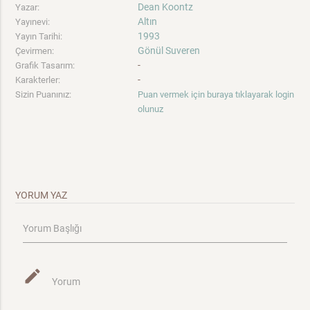
Dean Koontz
Yazar:
Altın
Yayınevi:
1993
Yayın Tarihi:
Gönül Suveren
Çevirmen:
-
Grafik Tasarım:
-
Karakterler:
Sizin Puanınız:
Puan vermek için buraya tıklayarak login
olunuz
YORUM YAZ
Yorum Başlığı
mode_edit
Yorum