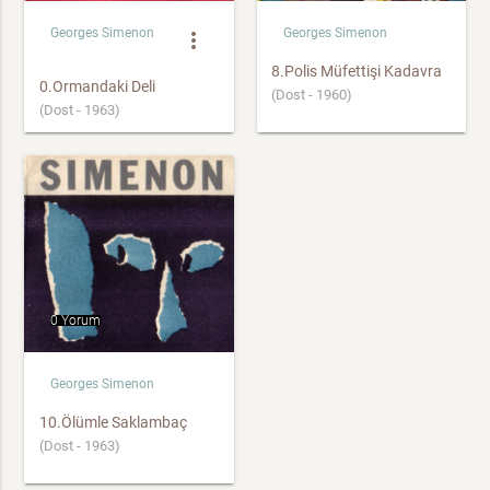
Georges Simenon
Georges Simenon
more_vert
8.Polis Müfettişi Kadavra
0.Ormandaki Deli
(Dost - 1960)
(Dost - 1963)
0 Yorum
Georges Simenon
10.Ölümle Saklambaç
(Dost - 1963)