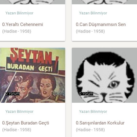
Yazarı Bilinmiyor
Yazarı Bilinmiyor
0.Yeraltı Cehennemi
0.Can Düşmanımsın Sen
(Hadise - 1958)
(Hadise - 1958)
0 Yorum
0 Yorum
Yazarı Bilinmiyor
Yazarı Bilinmiyor
0.Şeytan Buradan Geçti
0.Sarışınlardan Korkulur
(Hadise - 1958)
(Hadise - 1958)