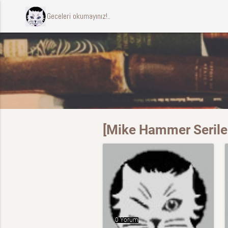
ccccci Geceleri okumayınız!..
[Mike Hammer Serileri
0 Yorum