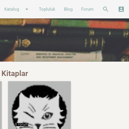
arrow_drop_down
search
account_box
Katalog
Topluluk
Blog
Forum
 Kitaplar
0 Yorum