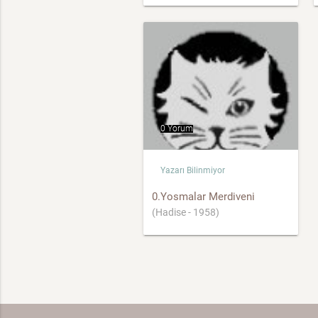
0 Yorum
Yazarı Bilinmiyor
0.Yosmalar Merdiveni
(Hadise - 1958)