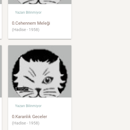
Yazarı Bilinmiyor
0.Cehennem Meleği
(Hadise - 1958)
0 Yorum
Yazarı Bilinmiyor
0.Karanlık Geceler
(Hadise - 1958)