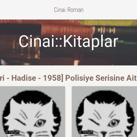
Cinai Roman
Cinai::Kitaplar
 - Hadise - 1958] Polisiye Serisine Ait
0 Yorum
0 Yorum