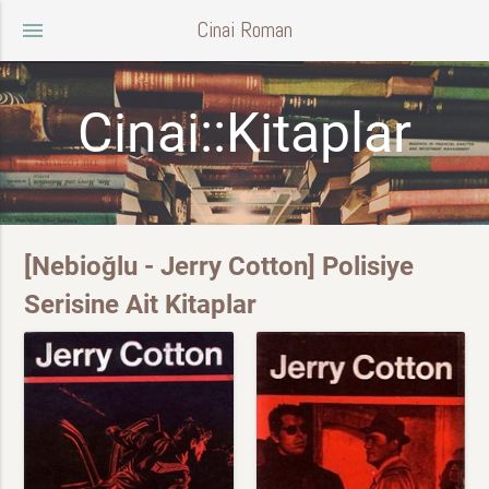
Cinai Roman
menu
Cinai::Kitaplar
[Nebioğlu - Jerry Cotton] Polisiye
Serisine Ait Kitaplar