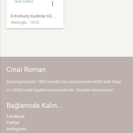
Jerry Cotton
more_vert
0.Korkunç Kadınlar Kli...
(Nebioğlu - 1972)
Cinai Roman
Katalogumuzda 1885 yılından bu yana basılan 8620 adet kitap
ve 10526 adet baskısı bulunmaktadır. Geceleri okumayınız!..
Bağlantıda Kalın...
Facebook
Twitter
Instagram