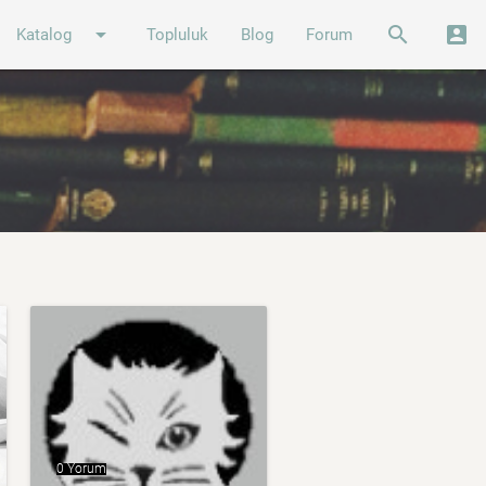
arrow_drop_down
search
account_box
Katalog
Topluluk
Blog
Forum
0 Yorum