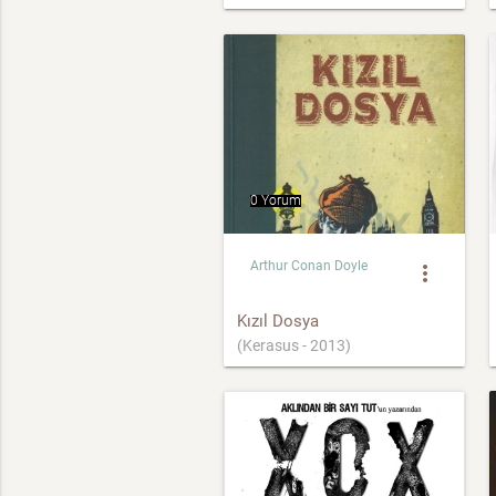
0 Yorum
Arthur Conan Doyle
more_vert
Kızıl Dosya
(Kerasus - 2013)