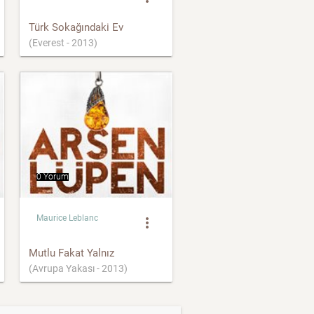
Türk Sokağındaki Ev
(Everest - 2013)
0 Yorum
Maurice Leblanc
more_vert
Mutlu Fakat Yalnız
(Avrupa Yakası - 2013)