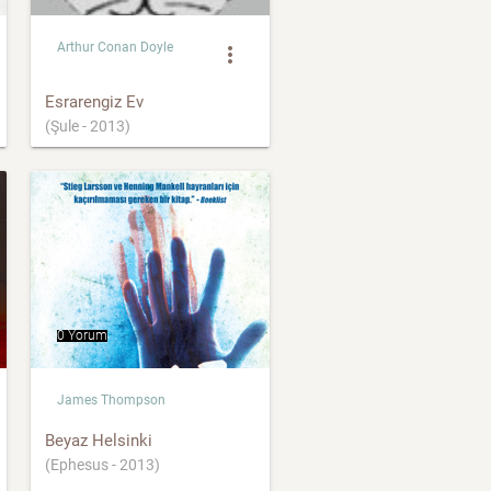
Arthur Conan Doyle
more_vert
Esrarengiz Ev
(Şule - 2013)
0 Yorum
James Thompson
Beyaz Helsinki
(Ephesus - 2013)