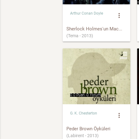
Arthur Conan Doyle
more_vert
Sherlock Holmes'un Mac...
(Tema - 2013)
0.0 Puan -
0 Yorum
G. K. Chesterton
more_vert
Peder Brown Öyküleri
(Labirent - 2013)