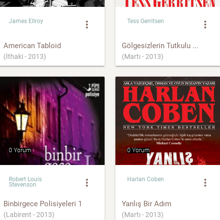
James Ellroy
Tess Gerritsen
more_vert
more_vert
American Tabloid
Gölgesizlerin Tutkulu ...
(İthaki - 2013)
(Martı - 2013)
0 Yorum
0 Yorum
Robert Louis
Harlan Coben
more_vert
more_vert
Stevenson
Binbirgece Polisiyeleri 1
Yanlış Bir Adım
(Labirent - 2013)
(Martı - 2013)