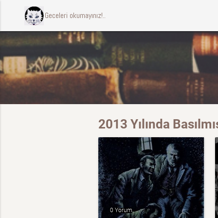
ccccci Geceleri okumayınız!..
2013 Yılında Basılmı
0 Yorum