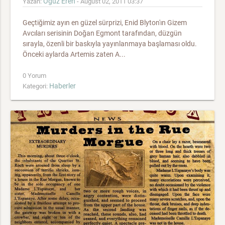
Oğuz Eren
Yazan:
- August 02, 2011 03:37
Geçtiğimiz ayın en güzel sürprizi, Enid Blyton'ın Gizem
Avcıları serisinin Doğan Egmont tarafından, düzgün
sırayla, özenli bir baskıyla yayınlanmaya başlaması oldu.
Önceki aylarda Artemis zaten A...
0 Yorum
Haberler
Kategori: