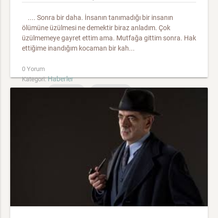
.... Sonra bir daha. İnsanın tanımadığı bir insanın
ölümüne üzülmesi ne demektir biraz anladım. Çok
üzülmemeye gayret ettim ama. Mutfağa gittim sonra. Hak
ettiğime inandığım kocaman bir kah...
0 Yorum
Haberler
Kategori:
Etiketler:
Celil Oker
Remzi Ünal