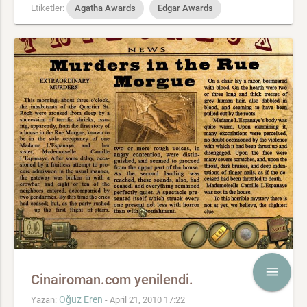
Etiketler:
Agatha Awards
Edgar Awards
menu
Cinairoman.com yenilendi.
Oğuz Eren
Yazan:
- April 21, 2010 17:22