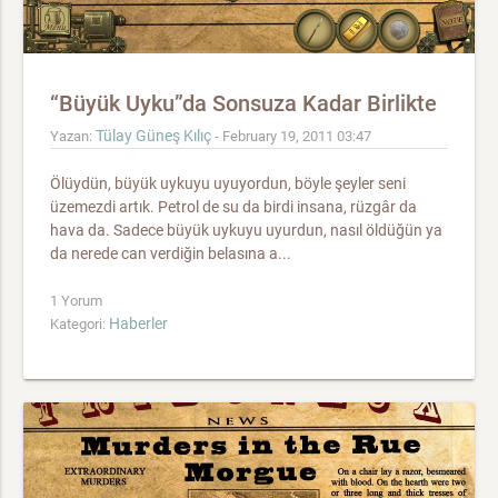
“Büyük Uyku”da Sonsuza Kadar Birlikte
Tülay Güneş Kılıç
Yazan:
- February 19, 2011 03:47
Ölüydün, büyük uykuyu uyuyordun, böyle şeyler seni
üzemezdi artık. Petrol de su da birdi insana, rüzgâr da
hava da. Sadece büyük uykuyu uyurdun, nasıl öldüğün ya
da nerede can verdiğin belasına a...
1 Yorum
Haberler
Kategori: