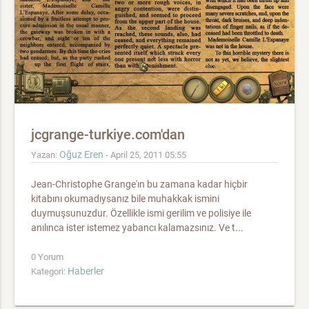
jcgrange-turkiye.com'dan
Oğuz Eren
Yazan:
- April 25, 2011 05:55
Jean-Christophe Grange'ın bu zamana kadar hiçbir
kitabını okumadıysanız bile muhakkak ismini
duymuşsunuzdur. Özellikle ismi gerilim ve polisiye ile
anılınca ister istemez yabancı kalamazsınız. Ve t...
0 Yorum
Haberler
Kategori: