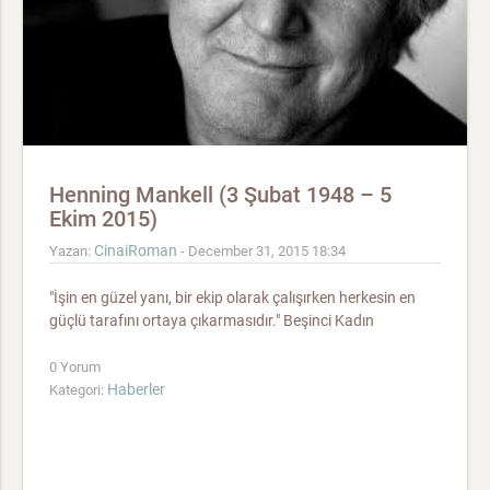
Henning Mankell (3 Şubat 1948 – 5
Ekim 2015)
CinaiRoman
Yazan:
- December 31, 2015 18:34
"İşin en güzel yanı, bir ekip olarak çalışırken herkesin en
güçlü tarafını ortaya çıkarmasıdır." Beşinci Kadın
0 Yorum
Haberler
Kategori: