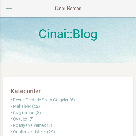
Cinai Roman
menu
Cinai::Blog
Kategoriler
• Beyaz Perdede Siyah Gölgeler (6)
• Makaleler (52)
• Çizgiroman (3)
• Öyküler (7)
• Polisiye ve Yemek (3)
• Ödüller ve Listeler (29)