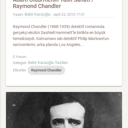
Raymond Chandler
Bekir Karaoğlu
Yazan:
- April 23, 2010 17:01
Raymond Chandler (1888-1959) detektif romanında
gerçekçi ekolün Dashiell Hammett’le birlikte en büyük
temsilcisiydi. Kahramanı sıkı detektif Philip Marlowe’un
serüvenlerini, arka planda Los Angeles...
0 Yorum
Bekir Karaoğlu Yazıları
Kategori:
Etiketler:
Raymond Chandler