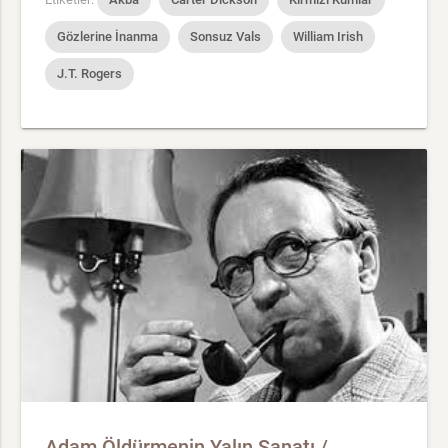
Gözlerine İnanma
Sonsuz Vals
William Irish
J.T. Rogers
Adam Öldürmenin Yalın Sanatı /