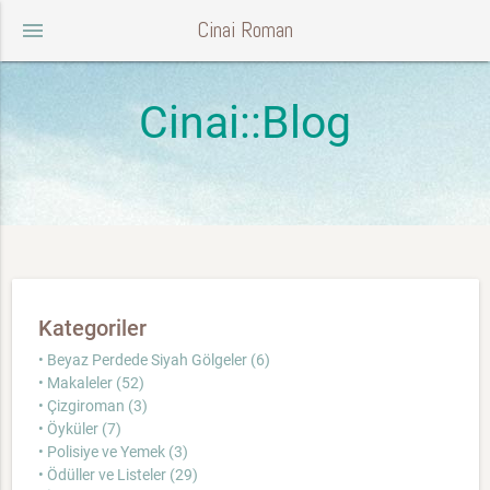
Cinai Roman
menu
Cinai::Blog
Kategoriler
• Beyaz Perdede Siyah Gölgeler (6)
• Makaleler (52)
• Çizgiroman (3)
• Öyküler (7)
• Polisiye ve Yemek (3)
• Ödüller ve Listeler (29)