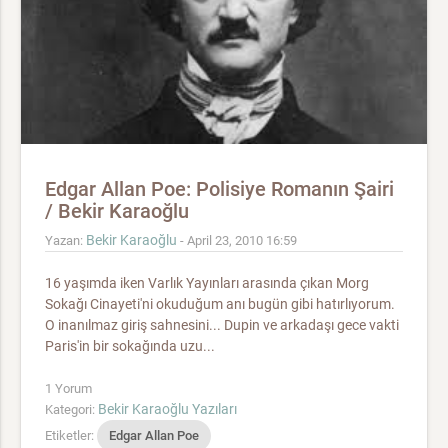
Edgar Allan Poe: Polisiye Romanın Şairi
/ Bekir Karaoğlu
Bekir Karaoğlu
Yazan:
- April 23, 2010 16:59
16 yaşımda iken Varlık Yayınları arasında çıkan Morg
Sokağı Cinayeti'ni okuduğum anı bugün gibi hatırlıyorum.
O inanılmaz giriş sahnesini... Dupin ve arkadaşı gece vakti
Paris'in bir sokağında uzu...
1 Yorum
Bekir Karaoğlu Yazıları
Kategori:
Etiketler:
Edgar Allan Poe