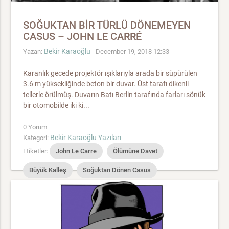
SOĞUKTAN BİR TÜRLÜ DÖNEMEYEN
CASUS – JOHN LE CARRÉ
Bekir Karaoğlu
Yazan:
- December 19, 2018 12:33
Karanlık gecede projektör ışıklarıyla arada bir süpürülen
3.6 m yüksekliğinde beton bir duvar. Üst tarafı dikenli
tellerle örülmüş. Duvarın Batı Berlin tarafında farları sönük
bir otomobilde iki ki...
0 Yorum
Bekir Karaoğlu Yazıları
Kategori:
Etiketler:
John Le Carre
Ölümüne Davet
Büyük Kalleş
Soğuktan Dönen Casus
Taahhütlü Ölüm
Köstebek
Bir Öğrenci Gibi
Smiley’in Dönüşü
Yolun Sonu
Casusun Mirası
Küçük Trampetçi Kız
Son Casus
Rus Evi