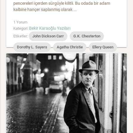
pencereleri içerden sürgüyle kilitli. Bu odada bir adam
kalbine hançer saplanmış olarak ...
1 Yorum
Bekir Karaoğlu Yazıları
Kategori:
Etiketler:
John Dickson Carr
G.K. Chesterton
Dorothy L. Sayers
Agatha Christie
Ellery Queen