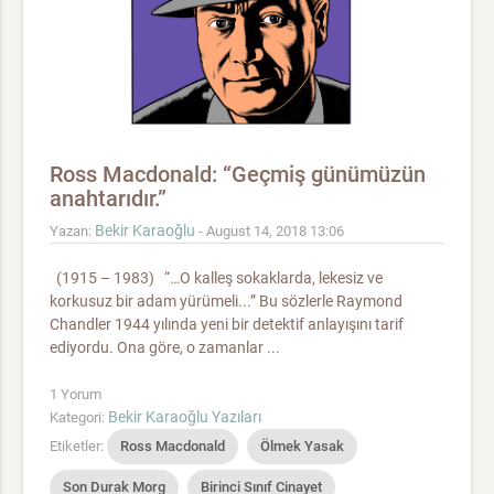
Gece Müdürü
Bizim Oyun
Panama Terzisi
Single ve Oğlu
Bahçıvan
Sıkı Dostlar
Gizemli Melodi
Aranan Adam
Hain
Nazik Bir Durum
Ross Macdonald: “Geçmiş günümüzün
anahtarıdır.”
Bekir Karaoğlu
Yazan:
- August 14, 2018 13:06
(1915 – 1983) “…O kalleş sokaklarda, lekesiz ve
korkusuz bir adam yürümeli...” Bu sözlerle Raymond
Chandler 1944 yılında yeni bir detektif anlayışını tarif
ediyordu. Ona göre, o zamanlar ...
1 Yorum
Bekir Karaoğlu Yazıları
Kategori:
Etiketler:
Ross Macdonald
Ölmek Yasak
Son Durak Morg
Birinci Sınıf Cinayet