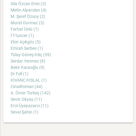
Sıla Özcan Eren (3)
Metin Alparslan (4)
M. Şeref Özsoy (2)
Murat Durmaz (3)
Ferhat Ünlü (1)
f f tuncer (1)
Ekin Açıkgöz (5)
Emrah Serbes (1)
Tülay Güneş Kılıç (59)
Serdar Yenmez (8)
Bekir Karaoğlu (9)
Dr Fell (1)
KIVANC KISLAL (1)
CinaiRoman (44)
A. Ömer Türkeş (142)
Sevin Okyay (11)
Erol Üyepazarcı (11)
Seval Şahin (1)