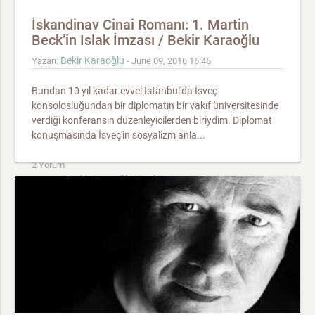
İskandinav Cinai Romanı: 1. Martin
Beck’in Islak İmzası / Bekir Karaoğlu
Bekir Karaoğlu
Yazan:
- June 09, 2016 16:46
Bundan 10 yıl kadar evvel İstanbul'da İsveç
konsolosluğundan bir diplomatın bir vakıf üniversitesinde
verdiği konferansın düzenleyicilerden biriydim. Diplomat
konuşmasında İsveç'in sosyalizm anla...
2 Yorum
Bekir Karaoğlu Yazıları
Kategori:
Etiketler:
İskandinav Polisiyeleri
İsveç
Martin Beck
Oteldeki Cinayet
Gülen Polis
Maj Sjöwall/Per Wahlöö