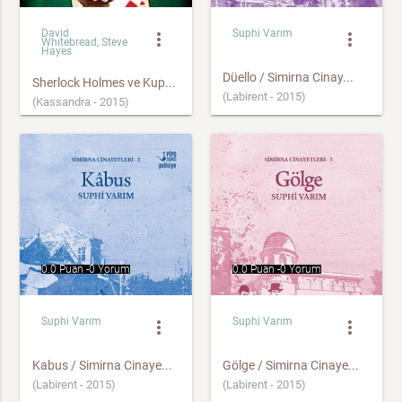
David
Suphi Varım
more_vert
more_vert
Whitebread, Steve
Hayes
Düello / Simirna Cinay...
Sherlock Holmes ve Kup...
(Labirent - 2015)
(Kassandra - 2015)
0.0 Puan -
0 Yorum
0.0 Puan -
0 Yorum
Suphi Varım
Suphi Varım
more_vert
more_vert
Kabus / Simirna Cinaye...
Gölge / Simirna Cinaye...
(Labirent - 2015)
(Labirent - 2015)