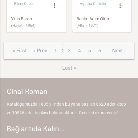
Ellery Queen
Agatha Christie
more_vert
more_vert
Y'nin Esrarı
Benim Adım Ölüm
(Hayat - 1964)
(Altın - 1971)
« First
‹ Prev
1
3
4
5
6
Next ›
2
…
Last »
Cinai Roman
Katalogumuzda 1885 yılından bu yana basılan 8620 adet kitap
ve 10526 adet baskısı bulunmaktadır. Geceleri okumayınız!..
Bağlantıda Kalın...