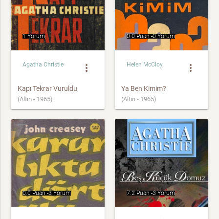
1 Yorum
0.0 Puan -
0 Yorum
Agatha Christie
Helen McCloy
more_vert
more_vert
Kapı Tekrar Vuruldu
Ya Ben Kimim?
(Altın - 1965)
(Altın - 1965)
0.0 Puan -
3 Yorum
7.2 Puan -
3 Yorum