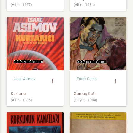
(Altın - 1997)
(Altın - 1984)
0.0 Puan -
0 Yorum
0.0 Puan -
1 Yorum
Isaac Asimov
Frank Gruber
more_vert
more_vert
Kurtarıcı
Gümüş Katır
(Altın - 1986)
(Hayat - 1964)