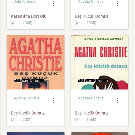
John Creasey
Agatha Christie
more_vert
more_vert
Karanlıkta Dört Ölü
Beş Küçük Domuz
(Altın - 1965)
(Altın - 2005)
7.2 Puan -
3 Yorum
7.2 Puan -
3 Yorum
Agatha Christie
Agatha Christie
more_vert
more_vert
Beş Küçük Domuz
Beş Küçük Domuz
(Altın - 2001)
(Altın - 1968)