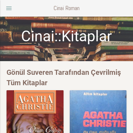
Cinai Roman
menu
Cinai::Kitaplar
Gönül Suveren Tarafından Çevrilmiş
Tüm Kitaplar