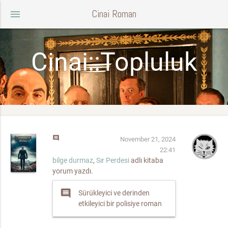
Cinai Roman
menu
Cinai::Topluluk
comment
November 21, 2024
22:41
bilge durmaz
,
Sır Perdesi
adlı kitaba
yorum yazdı.
comment
Sürükleyici ve derinden
etkileyici bir polisiye roman