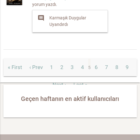
yorum yazdı.
comment
Karmaşık Duygular
Uyandırdı
« First
‹ Prev
1
2
3
4
6
7
8
9
5
…
Next ›
Last »
Geçen haftanın en aktif kullanıcıları