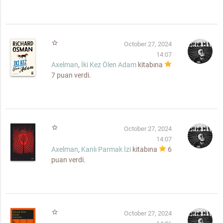
star_border
October 27, 2024
14:07
Axelman
,
İki Kez Ölen Adam
kitabına
7
puan verdi.
star_border
October 27, 2024
14:07
Axelman
,
Kanlı Parmak İzi
kitabına
6
puan verdi.
star_border
October 27, 2024