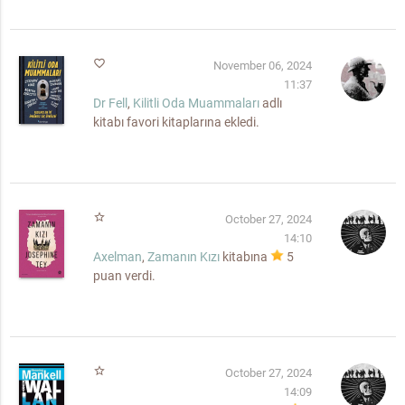
favorite_border
November 06, 2024
11:37
Dr Fell
,
Kilitli Oda Muammaları
adlı
kitabı favori kitaplarına ekledi.
star_border
October 27, 2024
14:10
Axelman
,
Zamanın Kızı
kitabına
5
puan verdi.
star_border
October 27, 2024
14:09