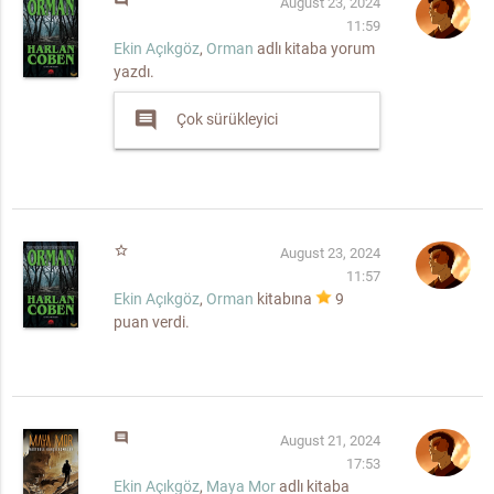
comment
August 23, 2024
11:59
Ekin Açıkgöz
,
Orman
adlı kitaba yorum
yazdı.
comment
Çok sürükleyici
star_border
August 23, 2024
11:57
Ekin Açıkgöz
,
Orman
kitabına
9
puan verdi.
comment
August 21, 2024
17:53
Ekin Açıkgöz
,
Maya Mor
adlı kitaba