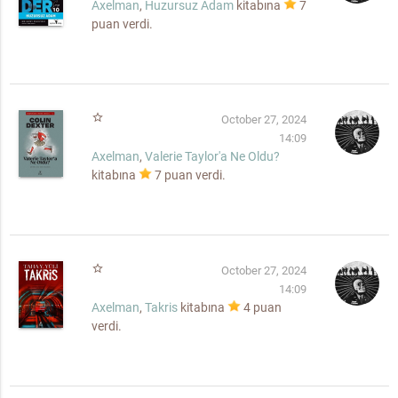
Axelman
,
Huzursuz Adam
kitabına
7
puan verdi.
star_border
October 27, 2024
14:09
Axelman
,
Valerie Taylor'a Ne Oldu?
kitabına
7
puan verdi.
star_border
October 27, 2024
14:09
Axelman
,
Takris
kitabına
4
puan
verdi.