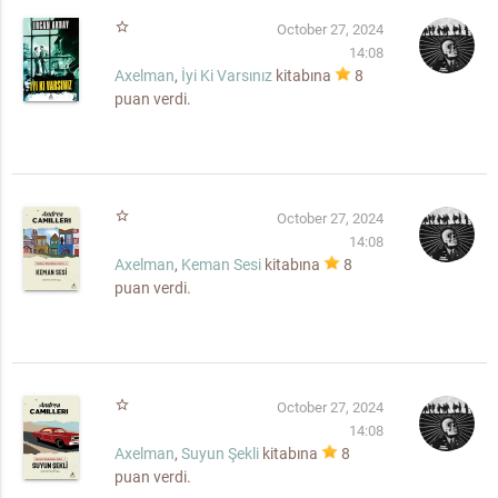
star_border
October 27, 2024
14:08
Axelman
,
İyi Ki Varsınız
kitabına
8
puan verdi.
star_border
October 27, 2024
14:08
Axelman
,
Keman Sesi
kitabına
8
puan verdi.
star_border
October 27, 2024
14:08
Axelman
,
Suyun Şekli
kitabına
8
puan verdi.