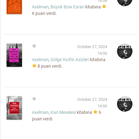
14:06
Axelman
,
Büyük Bow Esrarı
kitabına
6
puan verdi.
star_border
October 27, 2024
14:06
Axelman
,
Gölge İncil'in Azizleri
kitabına
8
puan verdi.
star_border
October 27, 2024
14:06
Axelman
,
Kan Meselesi
kitabına
6
puan verdi.