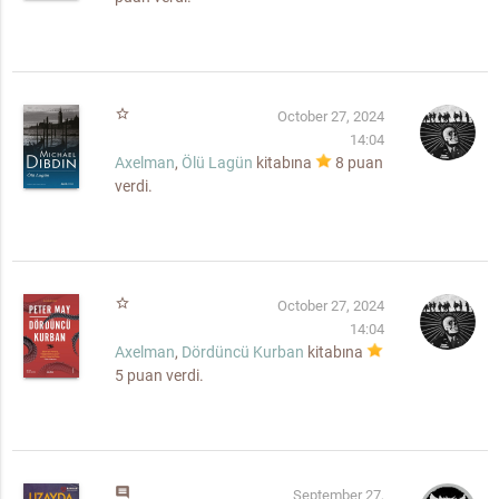
star_border
October 27, 2024
14:04
Axelman
,
Ölü Lagün
kitabına
8
puan
verdi.
star_border
October 27, 2024
14:04
Axelman
,
Dördüncü Kurban
kitabına
5
puan verdi.
comment
September 27,