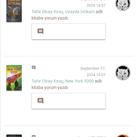
2024 14:57
Tahir Olcay Kıraç
,
Uzayda İntikam
adlı
kitaba yorum yazdı.
comment
comment
September 27,
2024 14:57
Tahir Olcay Kıraç
,
New York 5000
adlı
kitaba yorum yazdı.
comment