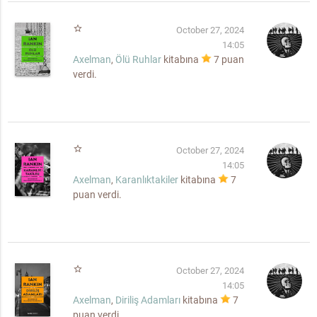
star_border
October 27, 2024
14:05
Axelman
,
Ölü Ruhlar
kitabına
7
puan
verdi.
star_border
October 27, 2024
14:05
Axelman
,
Karanlıktakiler
kitabına
7
puan verdi.
star_border
October 27, 2024
14:05
Axelman
,
Diriliş Adamları
kitabına
7
puan verdi.