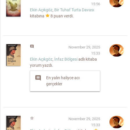
15:56
Ekin Açıkgöz
,
Bir Tuhaf Turta Davası
kitabına
8
puan verdi.
comment
November 29, 2025
15:33
Ekin Açıkgöz
,
İnfaz Bölgesi
adlı kitaba
yorum yazdı.
comment
En yalın haliyce acı
gerçekler
star_border
November 29, 2025
15:33