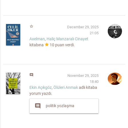
star_border
December 29, 2025
21:05
Axelman
,
Haliç Manzaralı Cinayet
kitabına
10
puan verdi.
comment
November 29, 2025
18:40
Ekin Açıkgöz
,
Ölüleri Anmak
adlı kitaba
yorum yazdı.
comment
politik yozlaşma