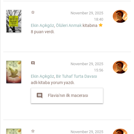
star_border
November 29, 2025
18:40
Ekin Açıkgöz
,
Ölüleri Anmak
kitabına
8
puan verdi.
comment
November 29, 2025
15:56
Ekin Açıkgöz
,
Bir Tuhaf Turta Davası
adlı kitaba yorum yazdı.
comment
Flavia'nın ilk macerası
star_border
November 29, 2025