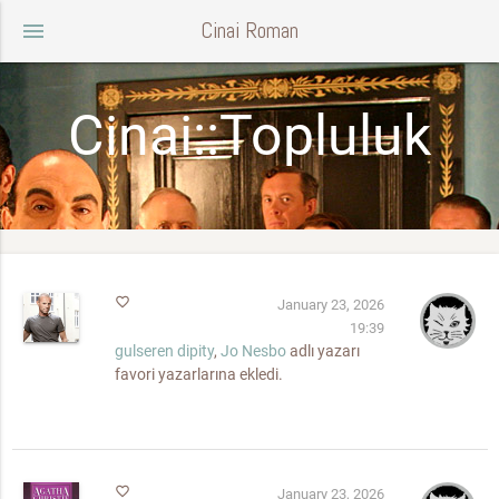
Cinai Roman
menu
Cinai::Topluluk
favorite_border
January 23, 2026
19:39
gulseren dipity
,
Jo Nesbo
adlı yazarı
favori yazarlarına ekledi.
favorite_border
January 23, 2026