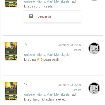
gulseren dipity
,
Mart Menekşeleri
adlı
kitaba yorum yazdı.
comment
benzersiz
star_border
January 23, 2026
19:19
gulseren dipity
,
Mart Menekşeleri
kitabına
9
puan verdi.
favorite_border
January 23, 2026
19:19
gulseren dipity
,
Mart Menekşeleri
adlı
kitabı favori kitaplarına ekledi.