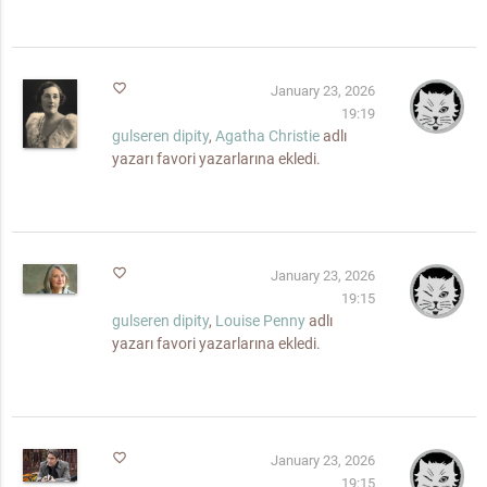
favorite_border
January 23, 2026
19:19
gulseren dipity
,
Agatha Christie
adlı
yazarı favori yazarlarına ekledi.
favorite_border
January 23, 2026
19:15
gulseren dipity
,
Louise Penny
adlı
yazarı favori yazarlarına ekledi.
favorite_border
January 23, 2026
19:15