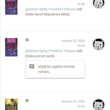
19:38
gulseren dipity
,
Frankfurt Yolcusu
adlı
kitabı favori kitaplarına ekledi.
comment
January 23, 2026
19:38
gulseren dipity
,
Frankfurt Yolcusu
adlı
kitaba yorum yazdı.
comment
atipik bir agatha christie
romanı...
comment
January 23, 2026
19:35