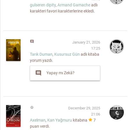
gulseren dipity
,
Armand Gamache
adlı
karakteri favori karakterlerine ekledi.
comment
January 21, 2026
17:25
Tarık Duman
,
Kusursuz Gün
adlı kitaba
yorum yazdı.
comment
Yapay mı Zekâ?
star_border
December 29, 2025
21:06
Axelman
,
Kan Yağmuru
kitabına
7
puan verdi.