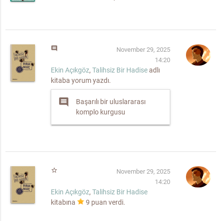
comment
November 29, 2025
14:20
Ekin Açıkgöz
,
Talihsiz Bir Hadise
adlı
kitaba yorum yazdı.
comment
Başarılı bir uluslararası
komplo kurgusu
star_border
November 29, 2025
14:20
Ekin Açıkgöz
,
Talihsiz Bir Hadise
kitabına
9
puan verdi.