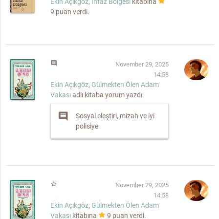
Ekin Açıkgöz
,
İnfaz Bölgesi
kitabına
9
puan verdi.
comment
November 29, 2025
14:58
Ekin Açıkgöz
,
Gülmekten Ölen Adam
Vakası
adlı kitaba yorum yazdı.
comment
Sosyal eleştiri, mizah ve iyi
polisiye
star_border
November 29, 2025
14:58
Ekin Açıkgöz
,
Gülmekten Ölen Adam
Vakası
kitabına
9
puan verdi.