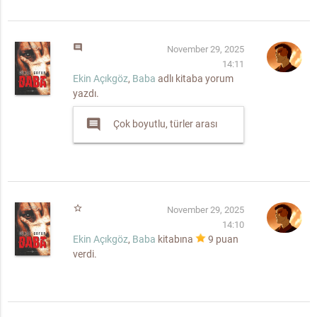
comment
November 29, 2025
14:11
Ekin Açıkgöz
,
Baba
adlı kitaba yorum
yazdı.
comment
Çok boyutlu, türler arası
star_border
November 29, 2025
14:10
Ekin Açıkgöz
,
Baba
kitabına
9
puan
verdi.