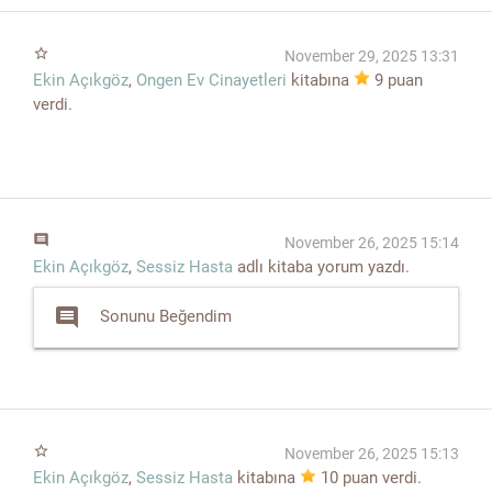
star_border
November 29, 2025 13:31
Ekin Açıkgöz
,
Ongen Ev Cinayetleri
kitabına
9
puan
verdi.
comment
November 26, 2025 15:14
Ekin Açıkgöz
,
Sessiz Hasta
adlı kitaba yorum yazdı.
comment
Sonunu Beğendim
star_border
November 26, 2025 15:13
Ekin Açıkgöz
,
Sessiz Hasta
kitabına
10
puan verdi.