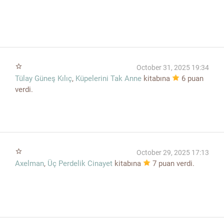
star_border
October 31, 2025 19:34
Tülay Güneş Kılıç
,
Küpelerini Tak Anne
kitabına
6
puan
verdi.
star_border
October 29, 2025 17:13
Axelman
,
Üç Perdelik Cinayet
kitabına
7
puan verdi.