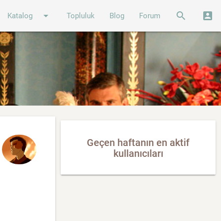
arrow_drop_down
search
account_box
Katalog
Topluluk
Blog
Forum
Geçen haftanın en aktif
kullanıcıları