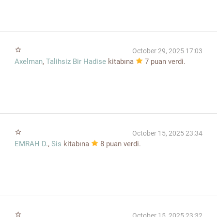
star_border
October 29, 2025 17:03
Axelman
,
Talihsiz Bir Hadise
kitabına
7
puan verdi.
star_border
October 15, 2025 23:34
EMRAH D.
,
Sis
kitabına
8
puan verdi.
star_border
October 15, 2025 23:32