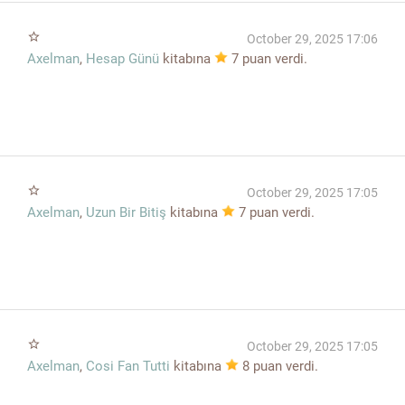
star_border
October 29, 2025 17:06
Axelman
,
Hesap Günü
kitabına
7
puan verdi.
star_border
October 29, 2025 17:05
Axelman
,
Uzun Bir Bitiş
kitabına
7
puan verdi.
star_border
October 29, 2025 17:05
Axelman
,
Cosi Fan Tutti
kitabına
8
puan verdi.