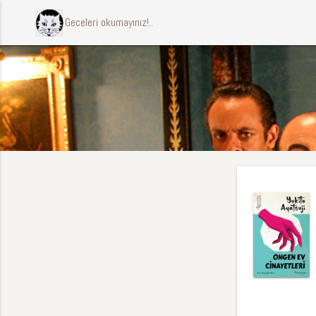
ccccci Geceleri okumayınız!..