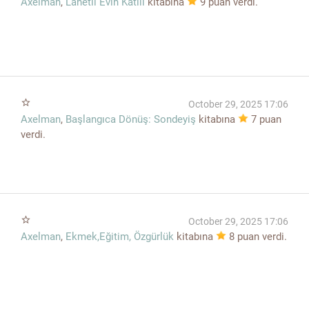
Axelman
,
Lanetli Evin Katili
kitabına
9
puan verdi.
star_border
October 29, 2025 17:06
Axelman
,
Başlangıca Dönüş: Sondeyiş
kitabına
7
puan
verdi.
star_border
October 29, 2025 17:06
Axelman
,
Ekmek,Eğitim, Özgürlük
kitabına
8
puan verdi.