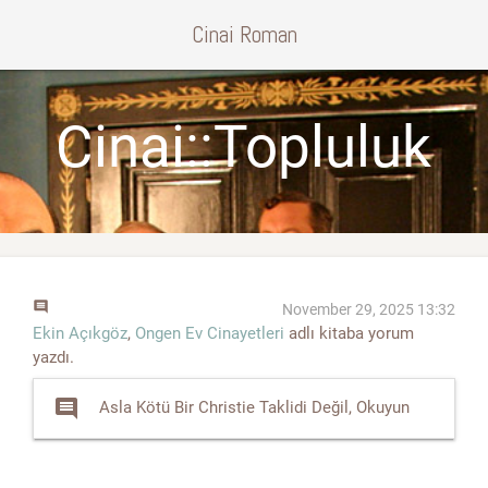
Cinai Roman
Cinai::Topluluk
comment
November 29, 2025 13:32
Ekin Açıkgöz
,
Ongen Ev Cinayetleri
adlı kitaba yorum
yazdı.
comment
Asla Kötü Bir Christie Taklidi Değil, Okuyun