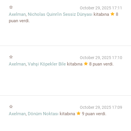
star_border
October 29, 2025 17:11
Axelman
,
Nicholas Quinn’in Sessiz Dünyası
kitabına
8
puan verdi.
star_border
October 29, 2025 17:10
Axelman
,
Vahşi Köpekler Bile
kitabına
8
puan verdi.
star_border
October 29, 2025 17:09
Axelman
,
Dönüm Noktası
kitabına
9
puan verdi.