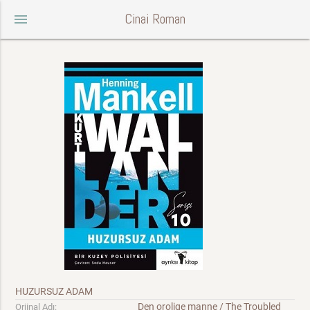
Cinai Roman
menu
HUZURSUZ ADAM
Den orolige manne / The Troubled
Orjinal Adı: