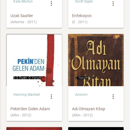
Kate Morton
Scott Sigler
more_vert
more_vert
Uzak Saatler
Enfeksiyon
(Artemis - 2011)
(E - 2011)
0.0 Puan -
0 Yorum
0 Yorum
Henning Mankell
Anonim
more_vert
more_vert
Pekin'den Gelen Adam
Adı Olmayan Kitap
(Altın - 2012)
(Altın - 2012)