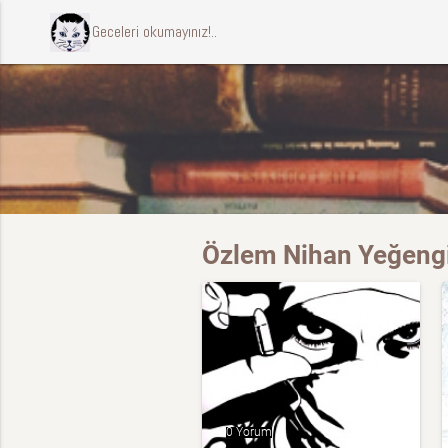
ccccci Geceleri okumayınız!..
Özlem Nihan Yeğengil
0 Yorum