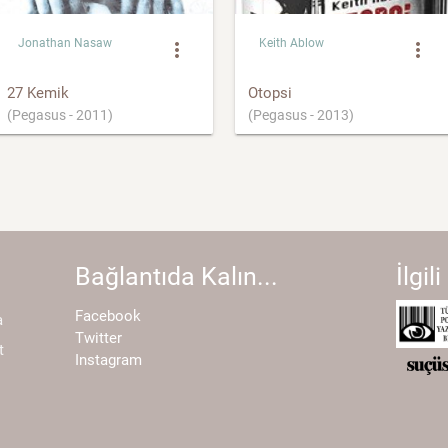
Jonathan Nasaw
Keith Ablow
more_vert
more_vert
27 Kemik
Otopsi
(Pegasus - 2011)
(Pegasus - 2013)
Bağlantıda Kalın...
İlgili
Facebook
a
Twitter
t
Instagram