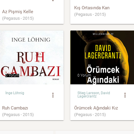
Kış Ortasında Kan
Az Pişmiş Kelle
(Pegasus - 2015)
(Pegasus - 2015)
0 Yorum
0 Yorum
İnge Löhnig
Stieg Larsson, David
more_vert
more_vert
Lagercrantz
Ruh Cambazı
Örümcek Ağındaki Kız
(Pegasus - 2015)
(Pegasus - 2015)