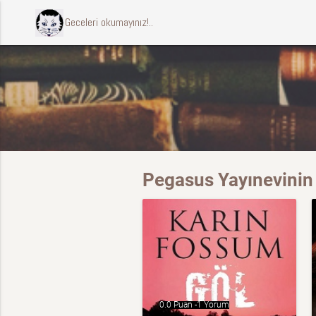
ccccci Geceleri okumayınız!..
Pegasus Yayınevinin 
0.0 Puan -
1 Yorum