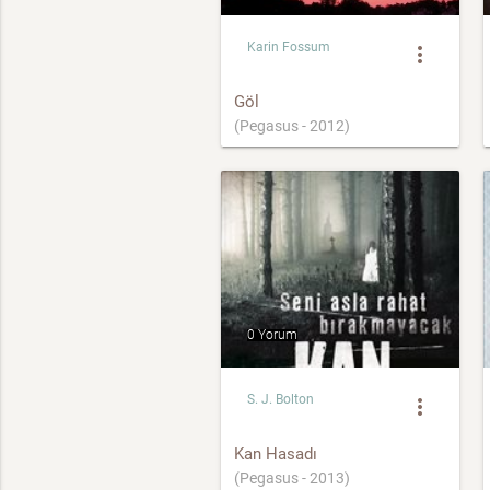
Karin Fossum
more_vert
Göl
(Pegasus - 2012)
0 Yorum
S. J. Bolton
more_vert
Kan Hasadı
(Pegasus - 2013)