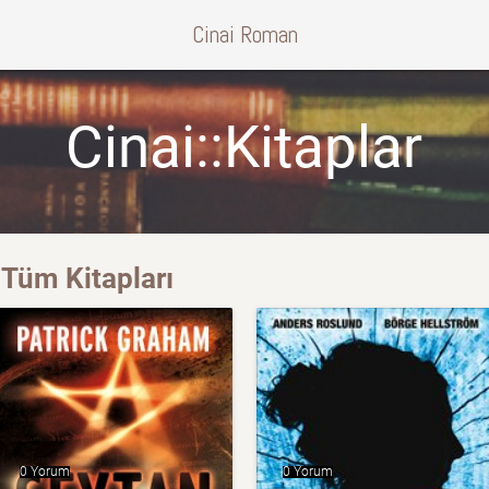
Cinai Roman
Cinai::Kitaplar
Tüm Kitapları
0 Yorum
0 Yorum