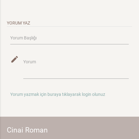
YORUM YAZ
Yorum Başlığı
mode_edit
Yorum
Yorum yazmak için buraya tıklayarak login olunuz
Cinai Roman