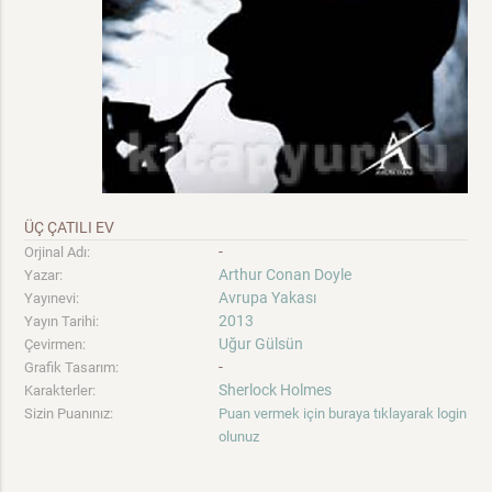
ÜÇ ÇATILI EV
-
Orjinal Adı:
Arthur Conan Doyle
Yazar:
Avrupa Yakası
Yayınevi:
2013
Yayın Tarihi:
Uğur Gülsün
Çevirmen:
-
Grafik Tasarım:
Sherlock Holmes
Karakterler:
Sizin Puanınız:
Puan vermek için buraya tıklayarak login
olunuz