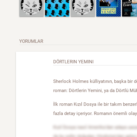
YORUMLAR
DÖRTLERIN YEMINI
Sherlock Holmes külliyatının, başka bir de
roman: Dörtlerin Yemini, ya da Dörtlü Mü
İlk roman Kızıl Dosya ile bir takım benzerl
fazla detay içeriyor. Romanın önemli olayı,
Kızıl Dosya nasıl Amerika'dan adaya uaza
da bu sefer doğudan, Hindistan'dan gelen