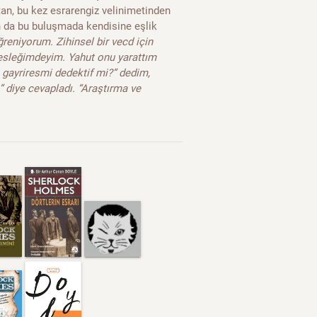
tan, bu kez esrarengiz velinimetinden
n da bu buluşmada kendisine eşlik
ğreniyorum. Zihinsel bir vecd için
esleğimdeyim. Yahut onu yarattım
 gayriresmi dedektif mi?” dedim,
” diye cevapladı. “Araştırma ve