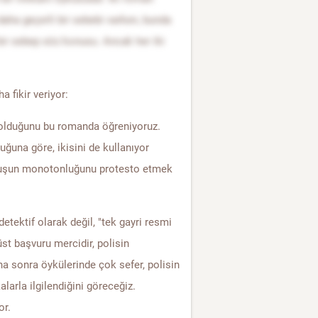
 daha geçerli bir sebebi varken, bunda
 bir sebep söz konusu. Ancak her iki
 fikir veriyor:
olduğunu bu romanda öğreniyoruz.
ğuna göre, ikisini de kullanıyor
oluşun monotonluğunu protesto etmek
ektif olarak değil, "tek gayri resmi
st başvuru mercidir, polisin
ha sonra öykülerinde çok sefer, polisin
larla ilgilendiğini göreceğiz.
or.