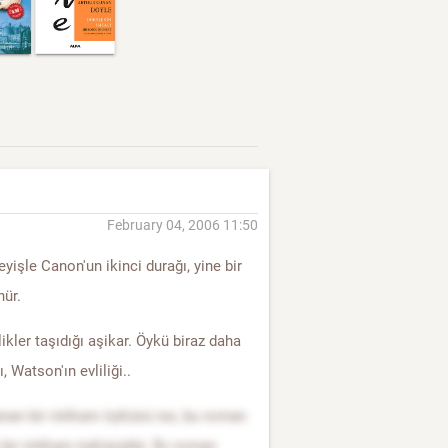
February 04, 2006 11:50
yişle Canon'un ikinci durağı, yine bir
hür.
ikler taşıdığı aşikar. Öykü biraz daha
 Watson'ın evliliği..
nan bir intikam öyküsü ise, bu roman
 bir intikam öyküsüdür. İki roman