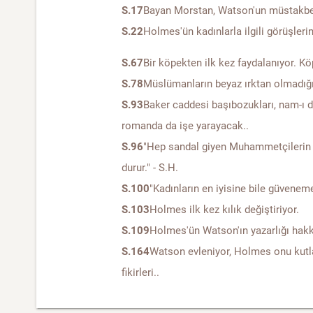
S.17
Bayan Morstan, Watson'un müstakbel 
S.22
Holmes'ün kadınlarla ilgili görüşleri
S.67
Bir köpekten ilk kez faydalanıyor. K
S.78
Müslümanların beyaz ırktan olmadığ
S.93
Baker caddesi başıbozukları, nam-ı 
romanda da işe yarayacak..
S.96
"Hep sandal giyen Muhammetçilerin 
durur." - S.H.
S.100
"Kadınların en iyisine bile güveneme
S.103
Holmes ilk kez kılık değiştiriyor.
S.109
Holmes'ün Watson'ın yazarlığı hakkı
S.164
Watson evleniyor, Holmes onu kut
fikirleri..