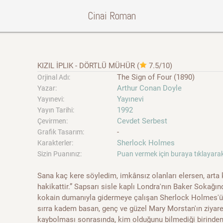
Cinai Roman
KIZIL İPLIK - DÖRTLÜ MÜHÜR
(
7.5/10
)
The Sign of Four (1890)
Orjinal Adı:
Arthur Conan Doyle
Yazar:
Yayınevi
Yayınevi:
1992
Yayın Tarihi:
Cevdet Serbest
Çevirmen:
-
Grafik Tasarım:
Sherlock Holmes
Karakterler:
Sizin Puanınız:
Puan vermek için buraya tıklayarak
Sana kaç kere söyledim, imkânsız olanları elersen, arta ka
hakikattir.” Sapsarı sisle kaplı Londra'nın Baker Sokağınd
kokain dumanıyla gidermeye çalışan Sherlock Holmes'ün 
sırra kadem basan, genç ve güzel Mary Morstan'ın ziyaret
kaybolması sonrasında, kim olduğunu bilmediği birinden he