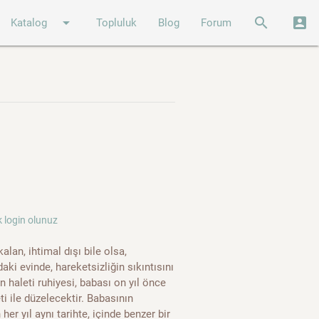
arrow_drop_down
search
account_box
Katalog
Topluluk
Blog
Forum
 login olunuz
lan, ihtimal dışı bile olsa,
aki evinde, hareketsizliğin sıkıntısını
haleti ruhiyesi, babası on yıl önce
i ile düzelecektir. Babasının
r yıl aynı tarihte, içinde benzer bir