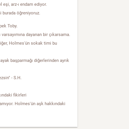
eşi, arz-ı endam ediyor.
ni burada öğreniyoruz.
öpek Toby.
ı varsayımına dayanan bir çıkarsama.
diğer, Holmes'ün sokak timi bu
ayak başparmağı diğerlerinden ayrık
zsin" - S.H.
ndaki fikirleri
lamıyor. Holmes'ün aşk hakkındaki