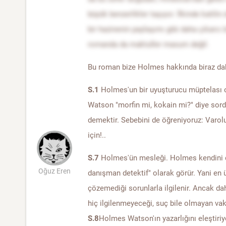
büyük benzerlikler taşıyor. İlkinde katilin
bir hazinenin paylaşımı gibi daha çıkarcı
romanda da maktuller masum değil.
Bu roman bize Holmes hakkında biraz daha
S.1
Holmes'un bir uyuşturucu müptelası 
Watson "morfin mi, kokain mi?" diye sordu
demektir. Sebebini de öğreniyoruz: Var
için!..
S.7
Holmes'ün mesleği. Holmes kendini det
Oğuz Eren
danışman detektif" olarak görür. Yani en ü
çözemediği sorunlarla ilgilenir. Ancak da
hiç ilgilenmeyeceği, suç bile olmayan vaka
S.8
Holmes Watson'ın yazarlığını eleştiriy