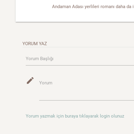
Andaman Adası yerlileri romanı daha da ilg
YORUM YAZ
Yorum Başlığı
mode_edit
Yorum
Yorum yazmak için buraya tıklayarak login olunuz