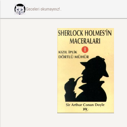
ccccci Geceleri okumayınız!..