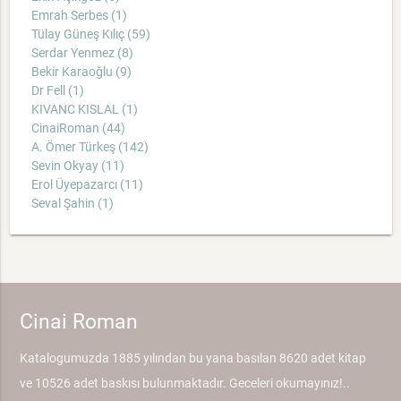
Emrah Serbes (1)
Tülay Güneş Kılıç (59)
Serdar Yenmez (8)
Bekir Karaoğlu (9)
Dr Fell (1)
KIVANC KISLAL (1)
CinaiRoman (44)
A. Ömer Türkeş (142)
Sevin Okyay (11)
Erol Üyepazarcı (11)
Seval Şahin (1)
Cinai Roman
Katalogumuzda 1885 yılından bu yana basılan 8620 adet kitap
ve 10526 adet baskısı bulunmaktadır. Geceleri okumayınız!..