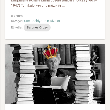
Magdalena Rosalia Maria Josefa Barbara) Orczy (1865–
1947) Tüm kalbi ve ruhu müzik ile ...
0 Yorum
Suç Edebiyatının Divaları
Kategori:
Etiketler:
Barones Orczy