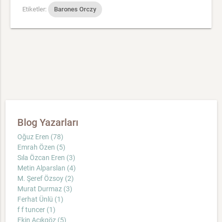
Etiketler:
Barones Orczy
Blog Yazarları
Oğuz Eren (78)
Emrah Özen (5)
Sıla Özcan Eren (3)
Metin Alparslan (4)
M. Şeref Özsoy (2)
Murat Durmaz (3)
Ferhat Ünlü (1)
f f tuncer (1)
Ekin Açıkgöz (5)