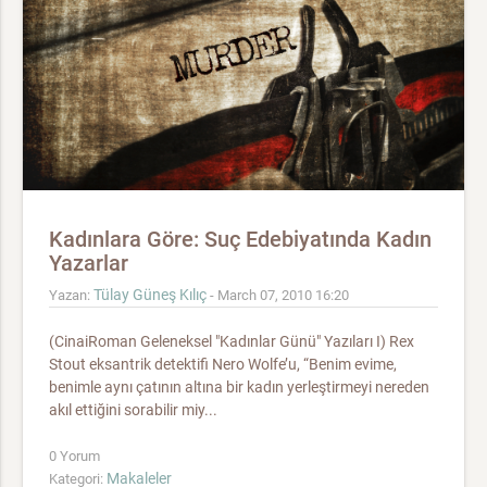
Kadınlara Göre: Suç Edebiyatında Kadın
Yazarlar
Tülay Güneş Kılıç
Yazan:
- March 07, 2010 16:20
(CinaiRoman Geleneksel "Kadınlar Günü" Yazıları I) Rex
Stout eksantrik detektifi Nero Wolfe’u, “Benim evime,
benimle aynı çatının altına bir kadın yerleştirmeyi nereden
akıl ettiğini sorabilir miy...
0 Yorum
Makaleler
Kategori: