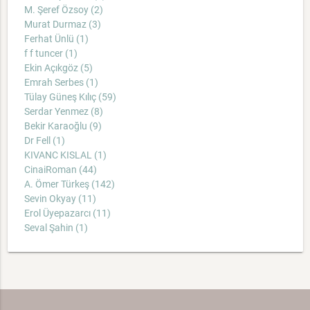
M. Şeref Özsoy (2)
Murat Durmaz (3)
Ferhat Ünlü (1)
f f tuncer (1)
Ekin Açıkgöz (5)
Emrah Serbes (1)
Tülay Güneş Kılıç (59)
Serdar Yenmez (8)
Bekir Karaoğlu (9)
Dr Fell (1)
KIVANC KISLAL (1)
CinaiRoman (44)
A. Ömer Türkeş (142)
Sevin Okyay (11)
Erol Üyepazarcı (11)
Seval Şahin (1)