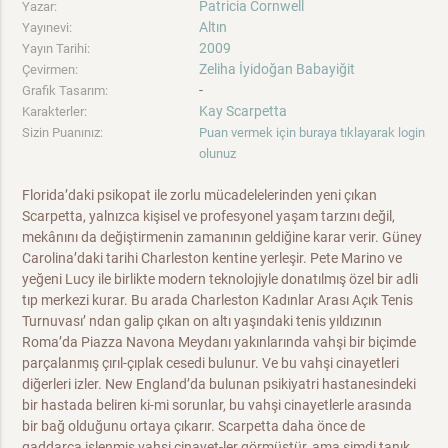
Patricia Cornwell
Yazar:
Altın
Yayınevi:
2009
Yayın Tarihi:
Zeliha İyidoğan Babayiğit
Çevirmen:
-
Grafik Tasarım:
Kay Scarpetta
Karakterler:
Sizin Puanınız:
Puan vermek için buraya tıklayarak login
olunuz
Florida’daki psikopat ile zorlu mücadelelerinden yeni çıkan
Scarpetta, yalnızca kişisel ve profesyonel yaşam tarzını değil,
mekânını da değiştirmenin zamanının geldiğine karar verir. Güney
Carolina’daki tarihi Charleston kentine yerleşir. Pete Marino ve
yeğeni Lucy ile birlikte modern teknolojiyle donatılmış özel bir adli
tıp merkezi kurar. Bu arada Charleston Kadınlar Arası Açık Tenis
Turnuvası’ ndan galip çıkan on altı yaşındaki tenis yıldızının
Roma’da Piazza Navona Meydanı yakınlarında vahşi bir biçimde
parçalanmış çırıl-çıplak cesedi bulunur. Ve bu vahşi cinayetleri
diğerleri izler. New England’da bulunan psikiyatri hastanesindeki
bir hastada beliren ki-mi sorunlar, bu vahşi cinayetlerle arasında
bir bağ olduğunu ortaya çıkarır. Scarpetta daha önce de
gaddarca işlenmiş vahşi cinayet-ler görmüştür, ama şimdi tanık