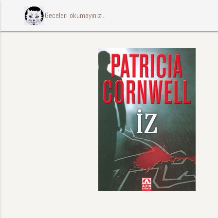
ccccci Geceleri okumayınız!..