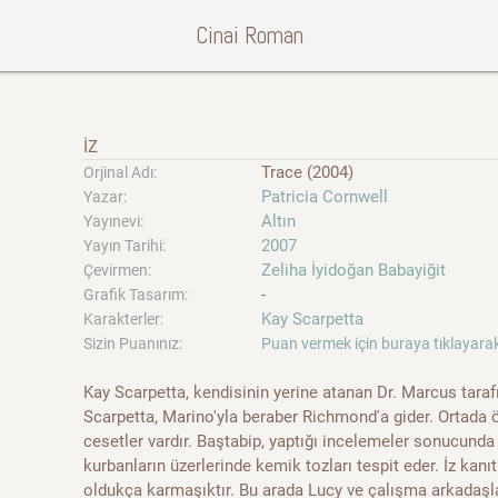
Cinai Roman
İZ
Trace (2004)
Orjinal Adı:
Patricia Cornwell
Yazar:
Altın
Yayınevi:
2007
Yayın Tarihi:
Zeliha İyidoğan Babayiğit
Çevirmen:
-
Grafik Tasarım:
Kay Scarpetta
Karakterler:
Sizin Puanınız:
Puan vermek için buraya tıklayarak
Kay Scarpetta, kendisinin yerine atanan Dr. Marcus taraf
Scarpetta, Marino'yla beraber Richmond'a gider. Ortada 
cesetler vardır. Baştabip, yaptığı incelemeler sonucunda 
kurbanların üzerlerinde kemik tozları tespit eder. İz kanı
oldukça karmaşıktır. Bu arada Lucy ve çalışma arkadaşlar