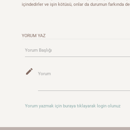
içindedirler ve işin kötüsü, onlar da durumun farkında değ
YORUM YAZ
Yorum Başlığı
mode_edit
Yorum
Yorum yazmak için buraya tıklayarak login olunuz