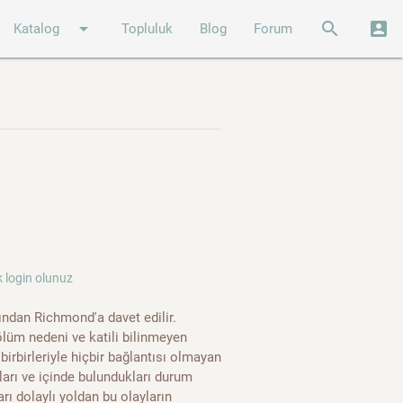
arrow_drop_down
search
account_box
Katalog
Topluluk
Blog
Forum
 login olunuz
ından Richmond'a davet edilir.
ölüm nedeni ve katili bilinmeyen
birbirleriyle hiçbir bağlantısı olmayan
tları ve içinde bulundukları durum
ı dolaylı yoldan bu olayların