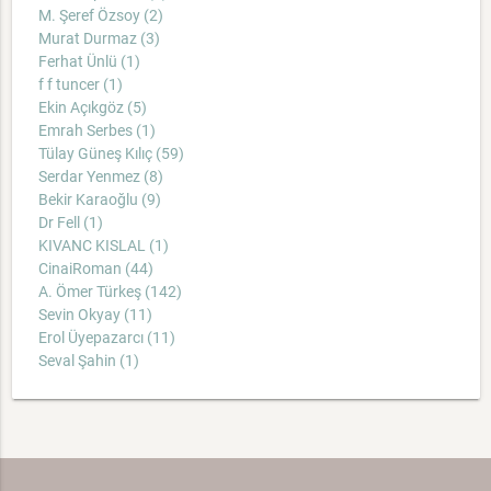
M. Şeref Özsoy (2)
Murat Durmaz (3)
Ferhat Ünlü (1)
f f tuncer (1)
Ekin Açıkgöz (5)
Emrah Serbes (1)
Tülay Güneş Kılıç (59)
Serdar Yenmez (8)
Bekir Karaoğlu (9)
Dr Fell (1)
KIVANC KISLAL (1)
CinaiRoman (44)
A. Ömer Türkeş (142)
Sevin Okyay (11)
Erol Üyepazarcı (11)
Seval Şahin (1)