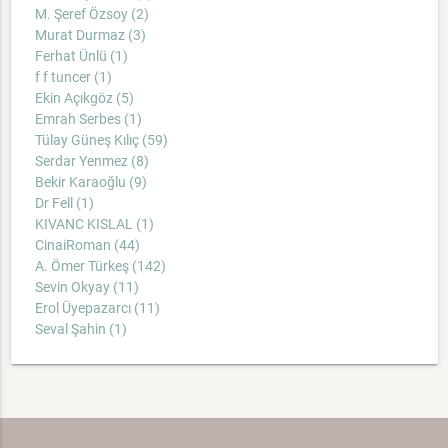
M. Şeref Özsoy (2)
Murat Durmaz (3)
Ferhat Ünlü (1)
f f tuncer (1)
Ekin Açıkgöz (5)
Emrah Serbes (1)
Tülay Güneş Kılıç (59)
Serdar Yenmez (8)
Bekir Karaoğlu (9)
Dr Fell (1)
KIVANC KISLAL (1)
CinaiRoman (44)
A. Ömer Türkeş (142)
Sevin Okyay (11)
Erol Üyepazarcı (11)
Seval Şahin (1)