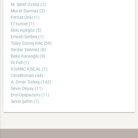
M. Şeref Özsoy (2)
Murat Durmaz (3)
Ferhat Ünlü (1)
f f tuncer (1)
Ekin Açıkgöz (5)
Emrah Serbes (1)
Tülay Güneş Kılıç (59)
Serdar Yenmez (8)
Bekir Karaoğlu (9)
Dr Fell (1)
KIVANC KISLAL (1)
CinaiRoman (44)
A. Ömer Türkeş (142)
Sevin Okyay (11)
Erol Üyepazarcı (11)
Seval Şahin (1)