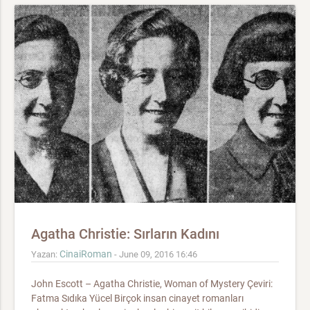
Agatha Christie: Sırların Kadını
CinaiRoman
Yazan:
- June 09, 2016 16:46
John Escott – Agatha Christie, Woman of Mystery Çeviri:
Fatma Sıdıka Yücel Birçok insan cinayet romanları