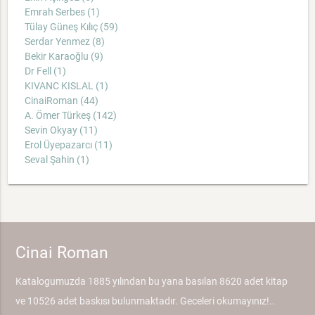
Emrah Serbes (1)
Tülay Güneş Kılıç (59)
Serdar Yenmez (8)
Bekir Karaoğlu (9)
Dr Fell (1)
KIVANC KISLAL (1)
CinaiRoman (44)
A. Ömer Türkeş (142)
Sevin Okyay (11)
Erol Üyepazarcı (11)
Seval Şahin (1)
Cinai Roman
Katalogumuzda 1885 yılından bu yana basılan 8620 adet kitap
ve 10526 adet baskısı bulunmaktadır. Geceleri okumayınız!..