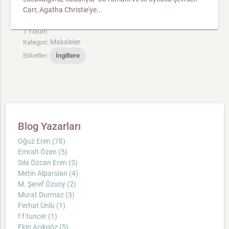
Carr, Agatha Christie'ye...
1 Yorum
Makaleler
Kategori:
Etiketler:
İngiltere
Blog Yazarları
Oğuz Eren (78)
Emrah Özen (5)
Sıla Özcan Eren (3)
Metin Alparslan (4)
M. Şeref Özsoy (2)
Murat Durmaz (3)
Ferhat Ünlü (1)
f f tuncer (1)
Ekin Açıkgöz (5)