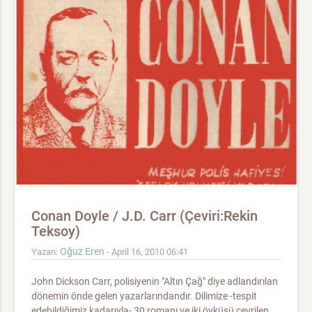
Conan Doyle / J.D. Carr (Çeviri:Rekin
Teksoy)
Oğuz Eren
Yazan:
- April 16, 2010 06:41
John Dickson Carr, polisiyenin "Altın Çağ" diye adlandırılan
dönemin önde gelen yazarlarındandır. Dilimize -tespit
edebildiğimiz kadarıyla- 30 romanı ve iki öyküsü çevrilen