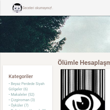
ccccci Geceleri okumayınız!..
Ölümle Hesaplaşma
Kategoriler
• Beyaz Perdede Siyah
Gölgeler (6)
• Makaleler (52)
• Çizgiroman (3)
• Öyküler (7)