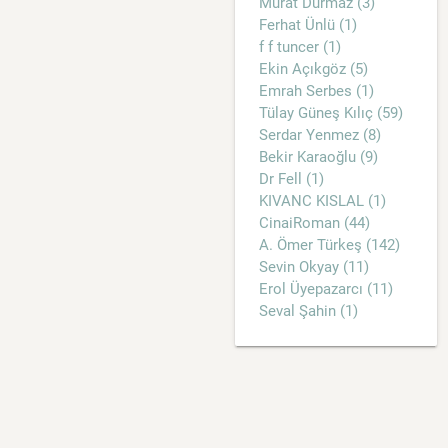
Murat Durmaz (3)
Ferhat Ünlü (1)
f f tuncer (1)
Ekin Açıkgöz (5)
Emrah Serbes (1)
Tülay Güneş Kılıç (59)
Serdar Yenmez (8)
Bekir Karaoğlu (9)
Dr Fell (1)
KIVANC KISLAL (1)
CinaiRoman (44)
A. Ömer Türkeş (142)
Sevin Okyay (11)
Erol Üyepazarcı (11)
Seval Şahin (1)