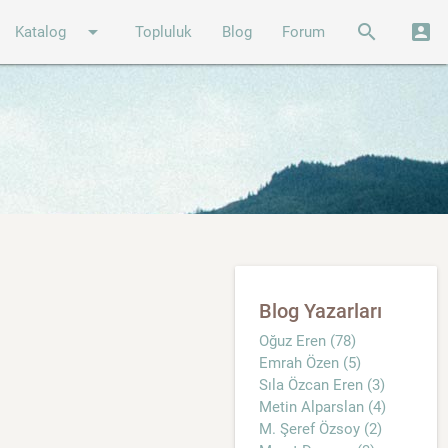
arrow_drop_down
search
account_box
Katalog
Topluluk
Blog
Forum
Blog Yazarları
Oğuz Eren (78)
Emrah Özen (5)
Sıla Özcan Eren (3)
Metin Alparslan (4)
M. Şeref Özsoy (2)