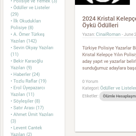
• Polisiye ve Yemek (3)
• Ödüller ve Listeler
(29)
2024 Kristal Kelepç
• İlk Okudukları
Öykü Ödülleri
Polisiye (8)
• A. Ömer Türkeş
CinaiRoman
Yazan:
- June 
Yazıları (142)
• Sevin Okyay Yazıları
Türkiye Polisiye Yazarlar Bi
(11)
Kristal Kelepçe Yılın Polis
• Bekir Karaoğlu
aday yapıt ve yazarlar beli
Yazıları (9)
sunduğumuz adaylara başarı
• Haberler (24)
• Tozlu Raflar (19)
0 Yorum
• Erol Üyepazarcı
Ödüller ve Listele
Kategori:
Yazıları (11)
Etiketler:
Ölümle Hesaplaşm
• Söyleşiler (8)
• Satır Arası (17)
• Ahmet Ümit Yazıları
(3)
• Levent Cantek
Yazıları (2)