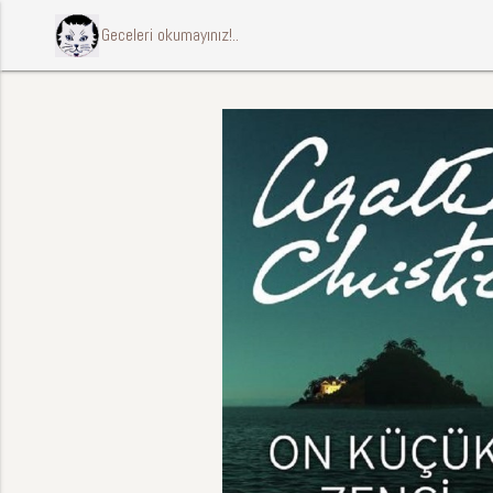
ccccci Geceleri okumayınız!..