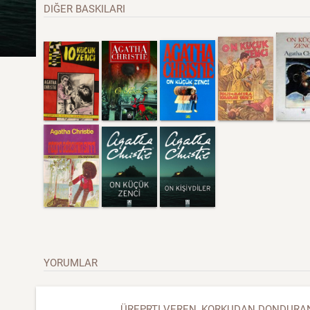
DIĞER BASKILARI
YORUMLAR
ÜREPRTI VEREN, KORKUDAN DONDURAN 