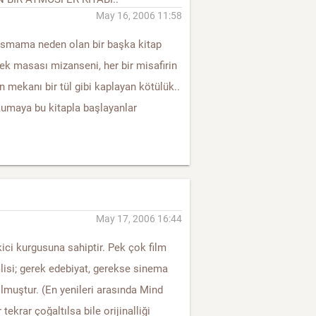
May 16, 2006 11:58
ırsmama neden olan bir başka kitap
mek masası mizanseni, her bir misafirin
tün mekanı bir tül gibi kaplayan kötülük..
kumaya bu kitapla başlayanlar
May 17, 2006 16:44
kici kurgusuna sahiptir. Pek çok film
isi; gerek edebiyat, gerekse sinema
lmuştur. (En yenileri arasında Mind
 tekrar çoğaltılsa bile orijinalliği