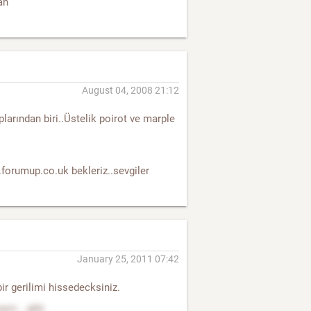
an
August 04, 2008 21:12
larından biri..Üstelik poirot ve marple
forumup.co.uk bekleriz..sevgiler
January 25, 2011 07:42
bir gerilimi hissedecksiniz.
or... gibi.