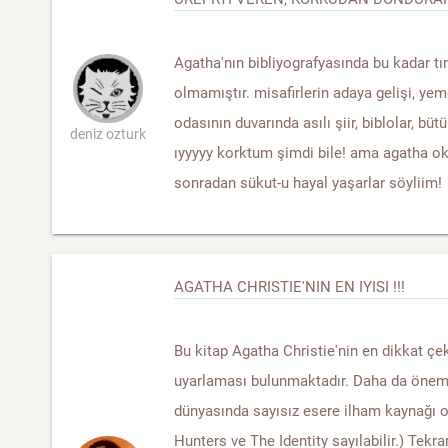
Agatha'nın bibliyografyasında bu kadar t
olmamıştır. misafirlerin adaya gelişi, ye
odasının duvarında asılı şiir, biblolar, bü
deniz ozturk
ıyyyyy korktum şimdi bile! ama agatha o
sonradan sükut-u hayal yaşarlar söyliim!
AGATHA CHRISTIE'NIN EN IYISI !!!
Bu kitap Agatha Christie'nin en dikkat çe
uyarlaması bulunmaktadır. Daha da öneml
dünyasında sayısız esere ilham kaynağı o
Hunters ve The Identity sayılabilir.) Tekrar