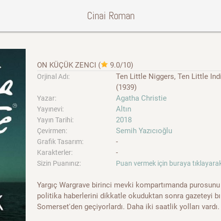
Cinai Roman
ON KÜÇÜK ZENCI
(
9.0/10
)
Ten Little Niggers, Ten Little 
Orjinal Adı:
(1939)
Agatha Christie
Yazar:
Altın
Yayınevi:
2018
Yayın Tarihi:
Semih Yazıcıoğlu
Çevirmen:
-
Grafik Tasarım:
-
Karakterler:
Sizin Puanınız:
Puan vermek için buraya tıklayarak
Yargıç Wargrave birinci mevki kompartımanda purosunu 
politika haberlerini dikkatle okuduktan sonra gazeteyi b
Somerset'den geçiyorlardı. Daha iki saatlik yolları vardı. 