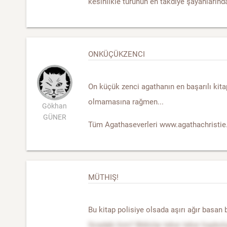
kesinlikle türünün en takdiye şayanlarınd
ONKÜÇÜKZENCI
On küçük zenci agathanın en başarılı kitap
olmamasına rağmen...
Gökhan
GÜNER
Tüm Agathaseverleri www.agathachristie.
MÜTHIŞ!
Bu kitap polisiye olsada aşırı ağır basan 
Sıradaki kim? Biblolar teker teker kayboluy