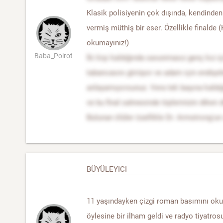
Klasik polisiyenin çok dışında, kendinden
vermiş müthiş bir eser. Özellikle finalde 
okumayınız!)
Baba_Poirot
İki kişi kaldığında savunmasız genç kız i
tabancasını görüyor ve adam için endişel
anlayamıyorsunuz. Vera tek başına kaldığ
ve bu final sahnesinde tüylerinizin diken
Bulunan ölüler özellikle Dr. Armstrong'
BÜYÜLEYICI
11 yaşındayken çizgi roman basımını ok
öylesine bir ilham geldi ve radyo tiyatros