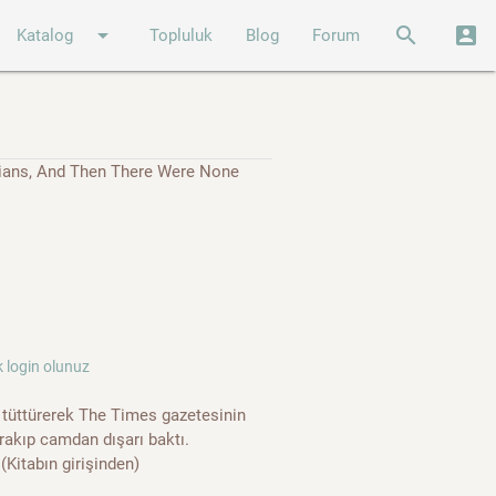
arrow_drop_down
search
account_box
Katalog
Topluluk
Blog
Forum
Indians, And Then There Were None
 login olunuz
tüttürerek The Times gazetesinin
ırakıp camdan dışarı baktı.
(Kitabın girişinden)