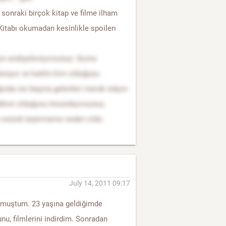
 sonraki birçok kitap ve filme ilham
(Kitabı okumadan kesinlikle spoilerı
çin endişeleniyorsunuz. Sonra
eniyor ve katilin kim olduğunu
ında ise başına gelenleri merak ediyor
 diken olduğunu hissediyorsunuz.
un cesedi ürpermeme neden oldu.
July 14, 2011 09:17
umuştum. 23 yaşına geldiğimde
unu, filmlerini indirdim. Sonradan