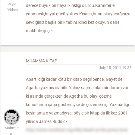
özge
derece büyük bir hayal kırıklığı olurdu.Karakterle
türkbay
yapmacık,hayal gücü yok vs.Kısaca,bunu okuyacağınıza
sevdiğiniz başka bir kitabını ikinci kez okuyun daha
makbule geçer.
MUAMMA KITAP
July 15, 2011 19:35
Abartıldığı kadar kötü bir kitap değil bence. Gayet de
Agatha yazmış olabilir. Yalnız saçma olan bir durum var
ki aslında gerçekten de Agatha bu olayı çözme
konusunda çaba gösterdiyse de çözememiş. Yazmadığı
kesin ama o yazmadıysa; böyle bir kitap da ilk kez 2001
yılında James Ruddick
Mahmut
http://www.worldcat.org/title/death-at-the-priory-love-
K.