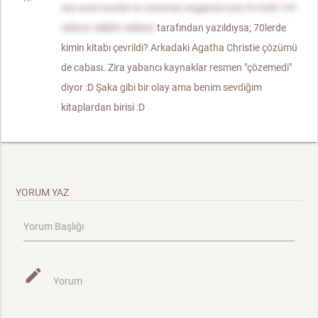
sex-and-murder-in-victorian-england/oclc/51328119?
referer=di&ht=edition
tarafından yazıldıysa; 70lerde
kimin kitabı çevrildi? Arkadaki Agatha Christie çözümü
de cabası. Zira yabancı kaynaklar resmen "çözemedi"
diyor :D Şaka gibi bir olay ama benim sevdiğim
kitaplardan birisi :D
YORUM YAZ
Yorum Başlığı
mode_edit
Yorum