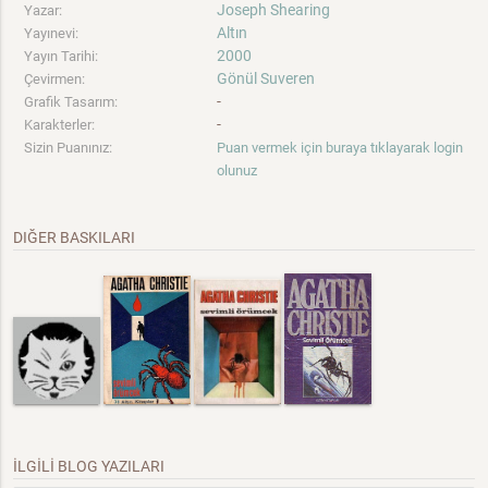
Joseph Shearing
Yazar:
Altın
Yayınevi:
2000
Yayın Tarihi:
Gönül Suveren
Çevirmen:
-
Grafik Tasarım:
-
Karakterler:
Sizin Puanınız:
Puan vermek için buraya tıklayarak login
olunuz
DIĞER BASKILARI
İLGİLİ BLOG YAZILARI