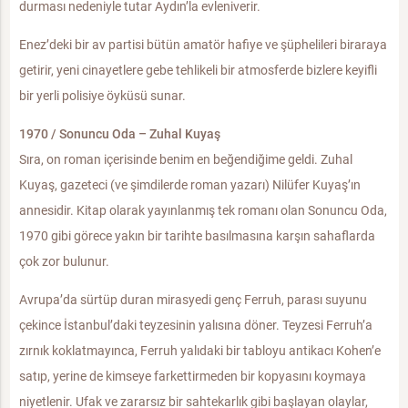
durması nedeniyle tutar Aydın’la evleniverir.
Enez’deki bir av partisi bütün amatör hafiye ve şüphelileri biraraya
getirir, yeni cinayetlere gebe tehlikeli bir atmosferde bizlere keyifli
bir yerli polisiye öyküsü sunar.
1970 / Sonuncu Oda – Zuhal Kuyaş
Sıra, on roman içerisinde benim en beğendiğime geldi. Zuhal
Kuyaş, gazeteci (ve şimdilerde roman yazarı) Nilüfer Kuyaş’ın
annesidir. Kitap olarak yayınlanmış tek romanı olan Sonuncu Oda,
1970 gibi görece yakın bir tarihte basılmasına karşın sahaflarda
çok zor bulunur.
Avrupa’da sürtüp duran mirasyedi genç Ferruh, parası suyunu
çekince İstanbul’daki teyzesinin yalısına döner. Teyzesi Ferruh’a
zırnık koklatmayınca, Ferruh yalıdaki bir tabloyu antikacı Kohen’e
satıp, yerine de kimseye farkettirmeden bir kopyasını koymaya
niyetlenir. Ufak ve zararsız bir sahtekarlık gibi başlayan olaylar,