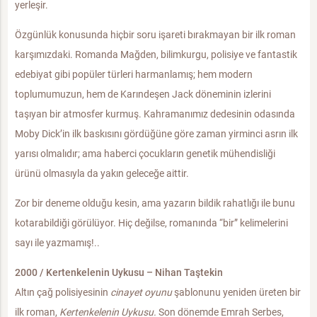
yerleşir.
Özgünlük konusunda hiçbir soru işareti bırakmayan bir ilk roman
karşımızdaki. Romanda Mağden, bilimkurgu, polisiye ve fantastik
edebiyat gibi popüler türleri harmanlamış; hem modern
toplumumuzun, hem de Karındeşen Jack döneminin izlerini
taşıyan bir atmosfer kurmuş. Kahramanımız dedesinin odasında
Moby Dick’in ilk baskısını gördüğüne göre zaman yirminci asrın ilk
yarısı olmalıdır; ama haberci çocukların genetik mühendisliği
ürünü olmasıyla da yakın geleceğe aittir.
Zor bir deneme olduğu kesin, ama yazarın bildik rahatlığı ile bunu
kotarabildiği görülüyor. Hiç değilse, romanında “bir” kelimelerini
sayı ile yazmamış!..
2000 / Kertenkelenin Uykusu – Nihan Taştekin
Altın çağ polisiyesinin
cinayet oyunu
şablonunu yeniden üreten bir
ilk roman,
Kertenkelenin Uykusu.
Son dönemde Emrah Serbes,