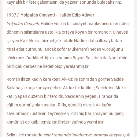
kaynaklı bir liste çalışmasını da yazının sonunda bulacaksınız.
1937 / Yolpalas Cinayeti - Halide Edip Adıvar
Yolpalas Cinayeti
, Halide Edip’in bir cinayet mahkemesi üzerinden
dönemin sıkıntılarını ustalıkla ortaya koyan bir romandır. Cinayeti
işleyen Kaz Ak-kız, hizmetçilik adı ile Nadire, daha ilk sayfadan
itiraf eder cürmünü; ancak şoför Mükerrem’i neden vurduğunu
söylemez. Dadılık ettiği evin hanımı Bayan Sallabaş da Nadire’nin
bir bıçak darbesine hedef olup yaralanmıştır.
Roman iki zıt kadın karakteri, Ak-kız ile sonradan görme Sacide
Sallabaş’ı karşı karşıya getirir. Ak-kız bir katildir; Sacide ise Ak-kız’ı
katil yapan düzenin bir ferdidir. Sacide’nin yeğeni, Fransa’da
eğitim görmüş olan avukat Rıfkı, gönüllü olarak Ak-kız’ın
savunmasını üstlenir. Teyzesiyle yıldızı hiç barışmayan bu genç
komünist de kalbi temiz katilimizin safında yerini alır.
Selim İleri romanda
cinaî romanda 'merhamet' aramak isteyen
çok