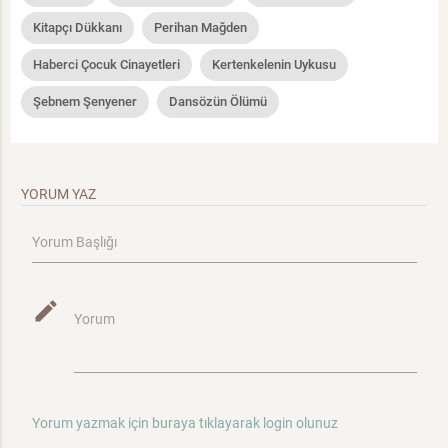
Kitapçı Dükkanı
Perihan Mağden
Haberci Çocuk Cinayetleri
Kertenkelenin Uykusu
Şebnem Şenyener
Dansözün Ölümü
YORUM YAZ
Yorum Başlığı
mode_edit
Yorum
Yorum yazmak için buraya tıklayarak login olunuz