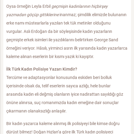
Oysa örneğin Leyla Erbil
geçmişin kadınlarının hiçbirşey
yazmadan göçüp gittiklerine
inanmaz; şimdilik elimizde bulunanın
erke namı müstearlarla yazılan tek tük metinler olduğunu
vurgular. Aslı Erdoğan da bir söyleşisinde kadın yazarların
geçmişte erkek isimleri ile yazdıklarını belirtirken George Sand
örneğini veriyor. Hâsılı, yirminci asrın ilk yarısında kadın yazarlarca
kaleme alınan eserlerin bir kısmı yazık ki kayıptır.
İlk Türk Kadın Polisiye Yazarı Kimdir?
Tercüme ve adaptasyonlar konusunda eskiden beri bolluk
içerisinde olsak da, telif eserlerin sayıca azlığı, hele bunlar
arasında kadın eli değmiş olanların iyice nadirattan sayıldığı göz
önüne alınırsa, suç romanımızda kadın emeğine dair sonuçlar
çıkarmanın olanaksızlığı anlaşılır.
Bir kadın yazarca kaleme alınmış ilk polisiyeyi bile kimse doğru
dürüst bilmez! Doğan Hızlan’a göre ilk Türk kadın polisiyeci