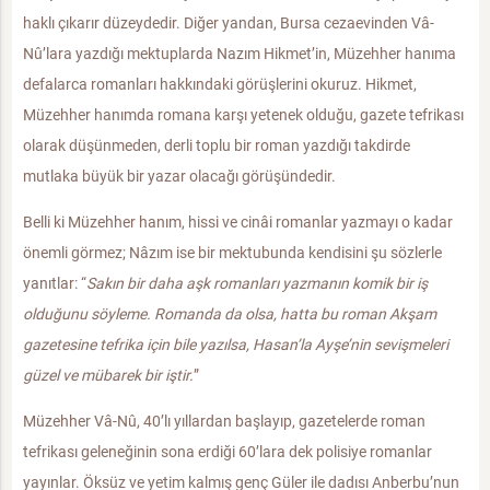
haklı çıkarır düzeydedir. Diğer yandan, Bursa cezaevinden Vâ-
Nû’lara yazdığı mektuplarda Nazım Hikmet’in, Müzehher hanıma
defalarca romanları hakkındaki görüşlerini okuruz. Hikmet,
Müzehher hanımda romana karşı yetenek olduğu, gazete tefrikası
olarak düşünmeden, derli toplu bir roman yazdığı takdirde
mutlaka büyük bir yazar olacağı görüşündedir.
Belli ki Müzehher hanım, hissi ve cinâi romanlar yazmayı o kadar
önemli görmez; Nâzım ise bir mektubunda kendisini şu sözlerle
yanıtlar: “
Sakın bir daha aşk romanları yazmanın komik bir iş
olduğunu söyleme. Romanda da olsa, hatta bu roman Akşam
gazetesine tefrika için bile yazılsa, Hasan’la Ayşe’nin sevişmeleri
güzel ve mübarek bir iştir.
”
Müzehher Vâ-Nû, 40’lı yıllardan başlayıp, gazetelerde roman
tefrikası geleneğinin sona erdiği 60’lara dek polisiye romanlar
yayınlar. Öksüz ve yetim kalmış genç Güler ile dadısı Anberbu’nun