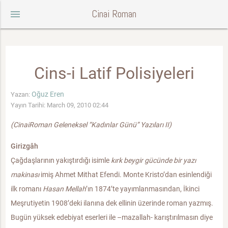
Cinai Roman
menu
Cins-i Latif Polisiyeleri
Oğuz Eren
Yazan:
Yayın Tarihi: March 09, 2010 02:44
(CinaiRoman Geleneksel “Kadınlar Günü” Yazıları II)
Girizgâh
Çağdaşlarının yakıştırdığı isimle
kırk beygir gücünde bir yazı
makinası
imiş Ahmet Mithat Efendi. Monte Kristo’dan esinlendiği
ilk romanı
Hasan Mellah
’ın 1874’te yayımlanmasından, İkinci
Meşrutiyetin 1908’deki ilanına dek ellinin üzerinde roman yazmış.
Bugün yüksek edebiyat eserleri ile –mazallah- karıştırılmasın diye