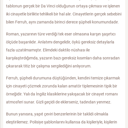
tablonun gerçek bir Da Vinci olduğunun ortaya çıkması ve işlenen
iki cinayetle birlikte tehlikeli bir hal alır. Cinayetlerin gerçek sebebini
bilen Ferruh, aynı zamanda birinci derece şüpheli konumundadır.
Roman, yazarının türe verdiği tek eser olmasına karşın şaşırtıcı
ölçüde başarılıdır. Anlatımı dengelidir, öykü gereksiz detaylarla
fazla uzatılmamıştır. Elimdeki daktilo nüshası ile
karşılaştırdığımda, yazarın bazı gereksiz kısımları daha sonradan
çıkararak titiz bir çalışma sergilediğini anlıyorum.
Ferruh, şüpheli durumuna düştüğünden, kendini temize çıkarmak
için cinayeti çözmek zorunda kalan amatör tiplemesinin tipik bir
örneğidir. Yalı da İngiliz klasiklerine yakışacak bir cinayet romanı
atmosferi sunar. Gizli geçidi de eklerseniz, tadından yenmez.
Bunun yanısıra, yapıt çeviri benzerlerinin bir taklidi olmakla
eleştirilemez. Polisiye şablonlarını kullansa da kişileriyle, kişilerin