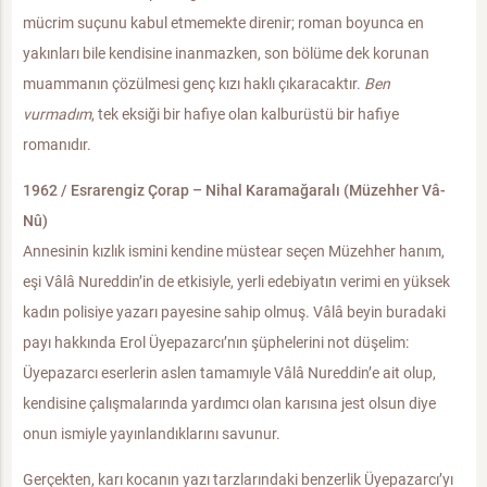
mücrim suçunu kabul etmemekte direnir; roman boyunca en
yakınları bile kendisine inanmazken, son bölüme dek korunan
muammanın çözülmesi genç kızı haklı çıkaracaktır.
Ben
vurmadım
, tek eksiği bir hafiye olan kalburüstü bir hafiye
romanıdır.
1962 / Esrarengiz Çorap – Nihal Karamağaralı (Müzehher Vâ-
Nû)
Annesinin kızlık ismini kendine müstear seçen Müzehher hanım,
eşi Vâlâ Nureddin’in de etkisiyle, yerli edebiyatın verimi en yüksek
kadın polisiye yazarı payesine sahip olmuş. Vâlâ beyin buradaki
payı hakkında Erol Üyepazarcı’nın şüphelerini not düşelim:
Üyepazarcı eserlerin aslen tamamıyle Vâlâ Nureddin’e ait olup,
kendisine çalışmalarında yardımcı olan karısına jest olsun diye
onun ismiyle yayınlandıklarını savunur.
Gerçekten, karı kocanın yazı tarzlarındaki benzerlik Üyepazarcı’yı