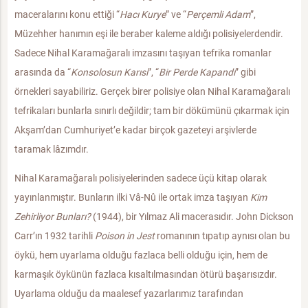
maceralarını konu ettiği “
Hacı Kurye
” ve “
Perçemli Adam
”,
Müzehher hanımın eşi ile beraber kaleme aldığı polisiyelerdendir.
Sadece Nihal Karamağaralı imzasını taşıyan tefrika romanlar
arasında da “
Konsolosun Karısı
”, “
Bir Perde Kapandı
” gibi
örnekleri sayabiliriz. Gerçek birer polisiye olan Nihal Karamağaralı
tefrikaları bunlarla sınırlı değildir; tam bir dökümünü çıkarmak için
Akşam’dan Cumhuriyet’e kadar birçok gazeteyi arşivlerde
taramak lâzımdır.
Nihal Karamağaralı polisiyelerinden sadece üçü kitap olarak
yayınlanmıştır. Bunların ilki Vâ-Nû ile ortak imza taşıyan
Kim
Zehirliyor Bunları?
(1944), bir Yılmaz Ali macerasıdır. John Dickson
Carr’ın 1932 tarihli
Poison in Jest
romanının tıpatıp aynısı olan bu
öykü, hem uyarlama olduğu fazlaca belli olduğu için, hem de
karmaşık öykünün fazlaca kısaltılmasından ötürü başarısızdır.
Uyarlama olduğu da maalesef yazarlarımız tarafından