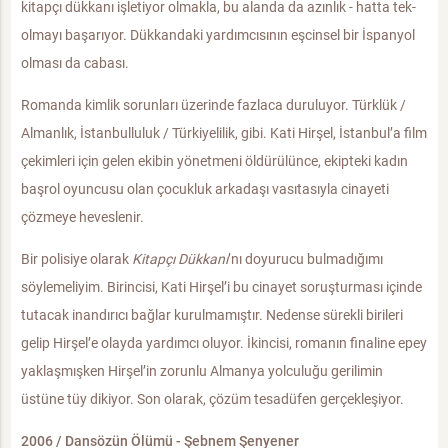
kitapçı dükkanı işletiyor olmakla, bu alanda da azınlık - hatta tek-
olmayı başarıyor. Dükkandaki yardımcısının eşcinsel bir İspanyol
olması da cabası.
Romanda kimlik sorunları üzerinde fazlaca duruluyor. Türklük /
Almanlık, İstanbulluluk / Türkiyelilik, gibi. Kati Hirşel, İstanbul’a film
çekimleri için gelen ekibin yönetmeni öldürülünce, ekipteki kadın
başrol oyuncusu olan çocukluk arkadaşı vasıtasıyla cinayeti
çözmeye heveslenir.
Bir polisiye olarak
Kitapçı Dükkanı
’nı doyurucu bulmadığımı
söylemeliyim. Birincisi, Kati Hirşel’i bu cinayet soruşturması içinde
tutacak inandırıcı bağlar kurulmamıştır. Nedense sürekli birileri
gelip Hirşel’e olayda yardımcı oluyor. İkincisi, romanın finaline epey
yaklaşmışken Hirşel’in zorunlu Almanya yolculuğu gerilimin
üstüne tüy dikiyor. Son olarak, çözüm tesadüfen gerçekleşiyor.
2006 / Dansözün Ölümü - Şebnem Şenyener