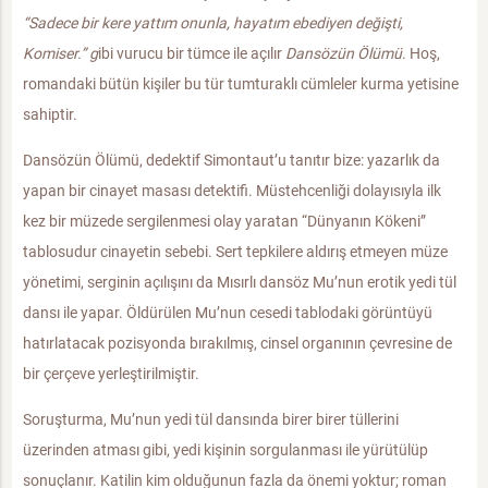
“Sadece bir kere yattım onunla, hayatım ebediyen değişti,
Komiser.” g
ibi vurucu bir tümce ile açılır
Dansözün Ölümü
. Hoş,
romandaki bütün kişiler bu tür tumturaklı cümleler kurma yetisine
sahiptir.
Dansözün Ölümü, dedektif Simontaut’u tanıtır bize: yazarlık da
yapan bir cinayet masası detektifi. Müstehcenliği dolayısıyla ilk
kez bir müzede sergilenmesi olay yaratan “Dünyanın Kökeni”
tablosudur cinayetin sebebi. Sert tepkilere aldırış etmeyen müze
yönetimi, serginin açılışını da Mısırlı dansöz Mu’nun erotik yedi tül
dansı ile yapar. Öldürülen Mu’nun cesedi tablodaki görüntüyü
hatırlatacak pozisyonda bırakılmış, cinsel organının çevresine de
bir çerçeve yerleştirilmiştir.
Soruşturma, Mu’nun yedi tül dansında birer birer tüllerini
üzerinden atması gibi, yedi kişinin sorgulanması ile yürütülüp
sonuçlanır. Katilin kim olduğunun fazla da önemi yoktur; roman