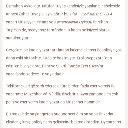
Esmahan Aykol’dur. Nilüfer Kuyaş kendisiyle yapılan bir söyleşide
annesi Zuhal Kuyaş’a layık görür bu sıfatı.
Kod Adı C.E.Y.D.A
yazarı Müzeyyen Yılmaz ve
Kertenkelenin Uykusu
ile Nihan
Taştekin de, medyamız tarafından ilk kadın polisiyeci olarak
sunulmuştur.
Gerçekte, bir kadın yazar tarafından kaleme alınmış ilk polisiye çok
daha eski bir tarihte, 1933’te basılmıştır. Erol Üyepazarcı’dan
edinilen bilgiye göre, Fahriye Şükrü
Pembe Evin Esrarı
’nı
yazdığında sadece 16 yaşındadır.
Tekil örnekleri gözardı edersek, türe birden fazla eser vermiş ilk
yazarımız Müzehher Vâ-Nû’dür, diyebiliriz. Aynı zamanda en çok
polisiye eser veren kadın yazar da Müzehher hanımdır.
Bu makalede başlangıçtan bugüne seçtiğim on yapıt ile kadın
elinden çıkmış polisiyelerin gelişimine bakmak istedim. Üyepazarcı