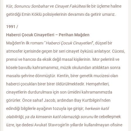
Kür,
Sonuncu Sonbahar
ve
Cinayet Fakültesi
ile bir üçleme haline
getirdiği Emin Köklü polisiyelerinin devamını da getirir umarız.
1991 /
Haberci Çocuk Cinayetleri – Perihan Mağden
Mağden’in ilk romanı “
Haberci Çocuk Cinayetleri
”, düşsel bir
atmosfer içerisinde geçen bir seri cinayet öyküsü anlatıyor. Cücesi,
prensi ve hancısı da eksik değil masal kişilerinin. Mor pelerinli ve
kösele bavullu kahramanımız, müzik okulundan atıldıktan sonra
masalsı şehrine dönmüştür. Kentin, birer genetik mucizesi olan
haberci çocukları birer birer öldürülmektedir. Hemşehrileri,
cinayetlerin durdurulması için son ümidini kahramanımızda
görürler. Önce sahaf Jacob, ardından Bay Kurtbilgini’nden
edindiği bilgilerle ayağının tozuyla işe girişir;
herkesin katil
olabilirliği, ya da kimsenin katil olamazlığı sorunu
ile cebelleşmek
üzre, işe dedesi Avukat Stavrogin’in yıllardır kullanılmayan ofisine