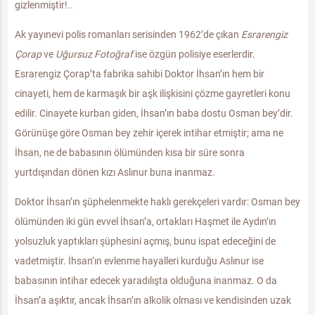
gizlenmiştir!..
Ak yayınevi polis romanları serisinden 1962’de çıkan
Esrarengiz
Çorap
ve
Uğursuz Fotoğraf
ise özgün polisiye eserlerdir.
Esrarengiz Çorap’ta fabrika sahibi Doktor İhsan’ın hem bir
cinayeti, hem de karmaşık bir aşk ilişkisini çözme gayretleri konu
edilir. Cinayete kurban giden, İhsan’ın baba dostu Osman bey’dir.
Görünüşe göre Osman bey zehir içerek intihar etmiştir; ama ne
İhsan, ne de babasının ölümünden kısa bir süre sonra
yurtdışından dönen kızı Aslınur buna inanmaz.
Doktor İhsan’ın şüphelenmekte haklı gerekçeleri vardır: Osman bey
ölümünden iki gün evvel İhsan’a, ortakları Haşmet ile Aydın’ın
yolsuzluk yaptıkları şüphesini açmış, bunu ispat edeceğini de
vadetmiştir. İhsan’ın evlenme hayalleri kurduğu Aslınur ise
babasının intihar edecek yaradılışta olduğuna inanmaz. O da
İhsan’a aşıktır, ancak İhsan’ın alkolik olması ve kendisinden uzak