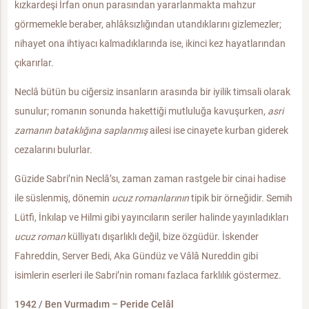
kızkardeşi İrfan onun parasından yararlanmakta mahzur
görmemekle beraber, ahlâksızlığından utandıklarını gizlemezler;
nihayet ona ihtiyacı kalmadıklarında ise, ikinci kez hayatlarından
çıkarırlar.
Neclâ bütün bu ciğersiz insanların arasında bir iyilik timsali olarak
sunulur; romanın sonunda hakettiği mutluluğa kavuşurken,
asri
zamanın bataklığına saplanmış
ailesi ise cinayete kurban giderek
cezalarını bulurlar.
Güzide Sabri’nin Neclâ’sı, zaman zaman rastgele bir cinai hadise
ile süslenmiş, dönemin
ucuz romanlarının
tipik bir örneğidir. Semih
Lütfi, İnkılap ve Hilmi gibi yayıncıların seriler halinde yayınladıkları
ucuz roman
külliyatı dışarlıklı değil, bize özgüdür. İskender
Fahreddin, Server Bedi, Aka Gündüz ve Vâlâ Nureddin gibi
isimlerin eserleri ile Sabri’nin romanı fazlaca farklılık göstermez.
1942 / Ben Vurmadım – Peride Celâl