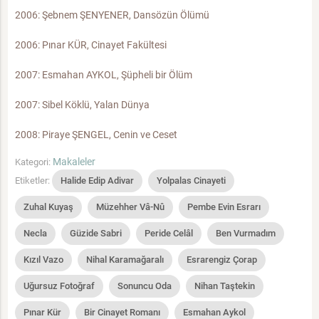
2006: Şebnem ŞENYENER, Dansözün Ölümü
2006: Pınar KÜR, Cinayet Fakültesi
2007: Esmahan AYKOL, Şüpheli bir Ölüm
2007: Sibel Köklü, Yalan Dünya
2008: Piraye ŞENGEL, Cenin ve Ceset
Makaleler
Kategori:
Etiketler:
Halide Edip Adivar
Yolpalas Cinayeti
Zuhal Kuyaş
Müzehher Vâ-Nû
Pembe Evin Esrarı
Necla
Güzide Sabri
Peride Celâl
Ben Vurmadım
Kızıl Vazo
Nihal Karamağaralı
Esrarengiz Çorap
Uğursuz Fotoğraf
Sonuncu Oda
Nihan Taştekin
Pınar Kür
Bir Cinayet Romanı
Esmahan Aykol