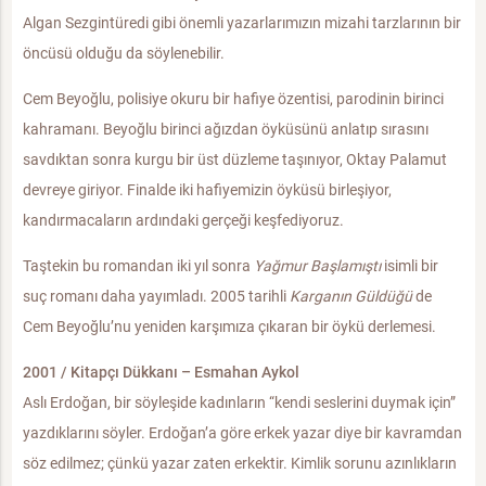
Algan Sezgintüredi gibi önemli yazarlarımızın mizahi tarzlarının bir
öncüsü olduğu da söylenebilir.
Cem Beyoğlu, polisiye okuru bir hafiye özentisi, parodinin birinci
kahramanı. Beyoğlu birinci ağızdan öyküsünü anlatıp sırasını
savdıktan sonra kurgu bir üst düzleme taşınıyor, Oktay Palamut
devreye giriyor. Finalde iki hafiyemizin öyküsü birleşiyor,
kandırmacaların ardındaki gerçeği keşfediyoruz.
Taştekin bu romandan iki yıl sonra
Yağmur Başlamıştı
isimli bir
suç romanı daha yayımladı. 2005 tarihli
Karganın Güldüğü
de
Cem Beyoğlu’nu yeniden karşımıza çıkaran bir öykü derlemesi.
2001 / Kitapçı Dükkanı – Esmahan Aykol
Aslı Erdoğan, bir söyleşide kadınların “kendi seslerini duymak için”
yazdıklarını söyler. Erdoğan’a göre erkek yazar diye bir kavramdan
söz edilmez; çünkü yazar zaten erkektir. Kimlik sorunu azınlıkların