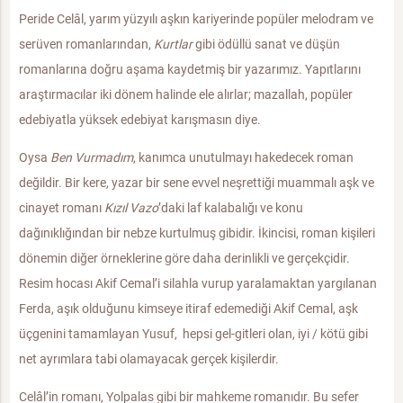
Peride Celâl, yarım yüzyılı aşkın kariyerinde popüler melodram ve
serüven romanlarından,
Kurtlar
gibi ödüllü sanat ve düşün
romanlarına doğru aşama kaydetmiş bir yazarımız. Yapıtlarını
araştırmacılar iki dönem halinde ele alırlar; mazallah, popüler
edebiyatla yüksek edebiyat karışmasın diye.
Oysa
Ben Vurmadım
, kanımca unutulmayı hakedecek roman
değildir. Bir kere, yazar bir sene evvel neşrettiği muammalı aşk ve
cinayet romanı
Kızıl Vazo
’daki laf kalabalığı ve konu
dağınıklığından bir nebze kurtulmuş gibidir. İkincisi, roman kişileri
dönemin diğer örneklerine göre daha derinlikli ve gerçekçidir.
Resim hocası Akif Cemal’i silahla vurup yaralamaktan yargılanan
Ferda, aşık olduğunu kimseye itiraf edemediği Akif Cemal, aşk
üçgenini tamamlayan Yusuf, hepsi gel-gitleri olan, iyi / kötü gibi
net ayrımlara tabi olamayacak gerçek kişilerdir.
Celâl’in romanı, Yolpalas gibi bir mahkeme romanıdır. Bu sefer