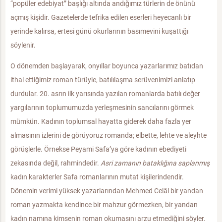
“popüler edebiyat” başlığı altında andığımız türlerin de önünü
açmış kişidir. Gazetelerde tefrika edilen eserleri heyecanlı bir
yerinde kalırsa, ertesi günü okurlarının basımevini kuşattığı
söylenir.
O dönemden başlayarak, onyıllar boyunca yazarlarımız batıdan
ithal ettiğimiz roman türüyle, batılılaşma serüvenimizi anlatıp
durdular. 20. asrın ilk yarısında yazılan romanlarda batılı değer
yargılarının toplumumuzda yerleşmesinin sancılarını görmek
mümkün. Kadının toplumsal hayatta giderek daha fazla yer
almasının izlerini de görüyoruz romanda; elbette, lehte ve aleyhte
görüşlerle. Örnekse Peyami Safa’ya göre kadının ebediyeti
zekasında değil, rahmindedir.
Asri zamanın bataklığına
saplanmış
kadın karakterler Safa romanlarının mutat kişilerindendir.
Dönemin verimi yüksek yazarlarından Mehmed Celâl bir yandan
roman yazmakta kendince bir mahzur görmezken, bir yandan
kadın namına kimsenin roman okumasını arzu etmediğini söyler.