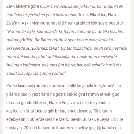
Zât-ı âlilerine göre
hiçbir namuslu kadın yoktur ki, bir romanın ilk
sahifelerini çevirirken yüzü kızarmasın
. Tevfik Fikret ise, Halid
Ziya’nın Aşk-ı Memnu’sundaki Bihter karakteri için şöyle buyurur:
“
Romanlar öyle mikroplardır ki, hayat üzerinde bir ahlâki tesirleri
daima görülür. Bir Bihter bütün ihtiyar kocalı genç kadınları
arkasında sürüklemez; fakat, Bihter mizacında, onun terbiyesinde,
onun ahlâkında yahut ahlâksızlığında, hasılı onun mevkiinde
bulunan kadınlara, pek meş’ûm bir rehber, pek zehirli bir misal-i
sükût olacağında şüphe yoktur.
”
Kadın kısmının roman okumasının bile kuşkuyla karşılandığı bu
yıllarda kadın yazarlara ne gözle bakıldığını tahmin etmek güç
olmasa gerek. Nitekim, Halide Edip ve şimdilerde yeniden
keşfedilen Suat Derviş gibi birkaç öncü dışında, Türk kadın
edebiyatının 50’lerde Nezihe Meriç, Sevim Burak ve Leyla Erbil ile
başlayıp, 70’lerin başından itibaren yükselişe geçtiği kabul edilir.