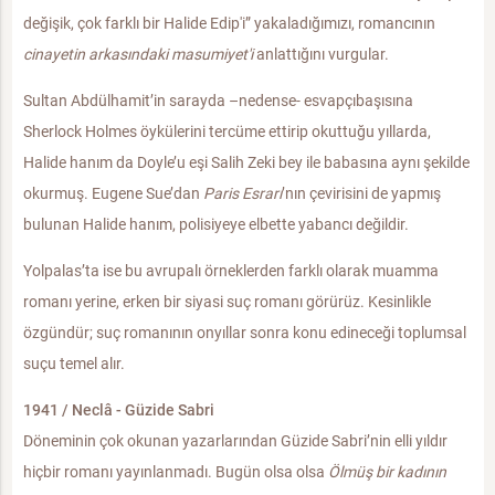
değişik, çok farklı bir Halide Edip'i” yakaladığımızı, romancının
cinayetin arkasındaki masumiyet'i
anlattığını vurgular.
Sultan Abdülhamit’in sarayda –nedense- esvapçıbaşısına
Sherlock Holmes öykülerini tercüme ettirip okuttuğu yıllarda,
Halide hanım da Doyle’u eşi Salih Zeki bey ile babasına aynı şekilde
okurmuş. Eugene Sue’dan
Paris Esrarı
’nın çevirisini de yapmış
bulunan Halide hanım, polisiyeye elbette yabancı değildir.
Yolpalas’ta ise bu avrupalı örneklerden farklı olarak muamma
romanı yerine, erken bir siyasi suç romanı görürüz. Kesinlikle
özgündür; suç romanının onyıllar sonra konu edineceği toplumsal
suçu temel alır.
1941 / Neclâ - Güzide Sabri
Döneminin çok okunan yazarlarından Güzide Sabri’nin elli yıldır
hiçbir romanı yayınlanmadı. Bugün olsa olsa
Ölmüş bir kadının