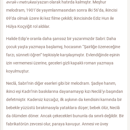
evrak-ı metrukesi
yazarı olarak hatırda kalmıştır. Meşhur
melodram, 1901’de yayımlanmasından sonra ilki 56’da, ikincisi
69’da olmak üzere iki kez filme çekildi; ikincisinde Ediz Hun ile
Hülya Koçyiğit rol aldılar.
Halide Edip’e oranla daha şanssız bir yazarımızdır Sabri: Daha
çocuk yaşta yazmaya başlamış; hocasının “Şairliğe özeneceğine
farzı, sünneti öğren” tepkisiyle karşılaşmıştır. Evlendiğinde eşinin
izin vermemesi üzerine, geceleri gizli kapaklı roman yazmaya
koyulmuştur.
Neclâ, Sabri’nin diğer eserleri gibi bir melodram. Şadiye hanım,
ikinci eşi Kadri’nin baskılarına dayanamayıp kızı Neclâ’yı başından
defetmiştir. Kadersiz kızcağız, ilk aşkının da kendisini karnında bir
bebekle yüzüstü bırakmasıyla yataklara düşer; bebek ölür, Neclâ
da ölümden döner. Ancak çekecekleri bununla da sınırlı değildir. Bir
fabrikatörün zevcesi olur, paraya kavuşur. Annesi ve üvey