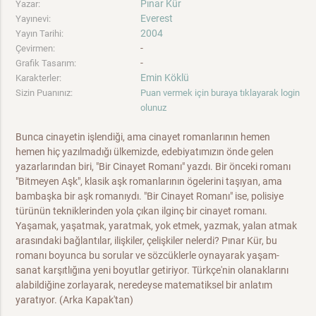
Pınar Kür
Yazar:
Everest
Yayınevi:
2004
Yayın Tarihi:
-
Çevirmen:
-
Grafik Tasarım:
Emin Köklü
Karakterler:
Sizin Puanınız:
Puan vermek için buraya tıklayarak login
olunuz
Bunca cinayetin işlendiği, ama cinayet romanlarının hemen
hemen hiç yazılmadığı ülkemizde, edebiyatımızın önde gelen
yazarlarından biri, "Bir Cinayet Romanı" yazdı. Bir önceki romanı
"Bitmeyen Aşk", klasik aşk romanlarının ögelerini taşıyan, ama
bambaşka bir aşk romanıydı. "Bir Cinayet Romanı" ise, polisiye
türünün tekniklerinden yola çıkan ilginç bir cinayet romanı.
Yaşamak, yaşatmak, yaratmak, yok etmek, yazmak, yalan atmak
arasındaki bağlantılar, ilişkiler, çelişkiler nelerdi? Pınar Kür, bu
romanı boyunca bu sorular ve sözcüklerle oynayarak yaşam-
sanat karşıtlığına yeni boyutlar getiriyor. Türkçe'nin olanaklarını
alabildiğine zorlayarak, neredeyse matematiksel bir anlatım
yaratıyor. (Arka Kapak'tan)