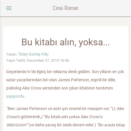
Cinai Roman
menu
Bu kitabı alın, yoksa...
Tülay Güneş Kılıç
Yazan:
Yayın Tarihi: December 27, 2015 16:46
Geçenlerde tv’de ilginç bir reklama denk geldim. Son yılların en çok
satar yazarlarından biri olan James Patterson, esprili bir dille,
psikolog Alex Cross serisinden son çıkan kitabının tanıtımını
yapıyordu
.
“Ben James Patterson ve sizin için önemli bir mesajım var.”
(
I, Alex
Cross
’
u göstererek,
) “Bu kitabı alın yoksa Alex Cross’u
öldürürüm!”
(ve daha yavaş bir sesle devam eder.)
“Bu arada kitap