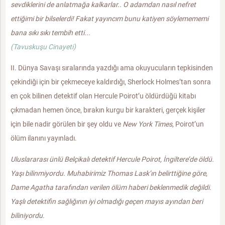
sevdiklerini de anlatmağa kalkarlar.. O adamdan nasıl nefret
ettiğimi bir bilselerdi! Fakat yayıncım bunu katiyen söylemememi
bana sıkı sıkı tembih etti...
(Tavuskuşu Cinayeti)
II. Dünya Savaşı sıralarında yazdığı ama okuyucuların tepkisinden
çekindiği için bir çekmeceye kaldırdığı, Sherlock Holmes’tan sonra
en çok bilinen detektif olan Hercule Poirot’u öldürdüğü kitabı
çıkmadan hemen önce, bırakın kurgu bir karakteri, gerçek kişiler
için bile nadir görülen bir şey oldu ve
New York Times
, Poirot’un
ölüm ilanını yayınladı.
Uluslararası ünlü Belçikalı detektif Hercule Poirot, İngiltere’de öldü.
Yaşı bilinmiyordu. Muhabirimiz Thomas Lask’ın belirttiğine göre,
Dame Agatha tarafından verilen ölüm haberi beklenmedik değildi.
Yaşlı detektifin sağlığının iyi olmadığı geçen mayıs ayından beri
biliniyordu.