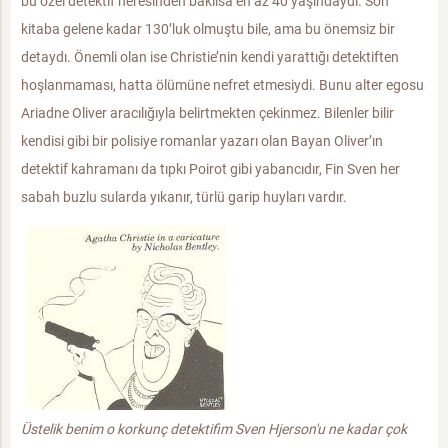
bu özel detektif neresinden bakılsa en az 40 yaşındaydı. Son
kitaba gelene kadar 130’luk olmuştu bile, ama bu önemsiz bir
detaydı. Önemli olan ise Christie’nin kendi yarattığı detektiften
hoşlanmaması, hatta ölümüne nefret etmesiydi. Bunu alter egosu
Ariadne Oliver aracılığıyla belirtmekten çekinmez. Bilenler bilir
kendisi gibi bir polisiye romanlar yazarı olan Bayan Oliver’ın
detektif kahramanı da tıpkı Poirot gibi yabancıdır, Fin Sven her
sabah buzlu sularda yıkanır, türlü garip huyları vardır.
Üstelik benim o korkunç detektifim Sven Hjerson'u ne kadar çok