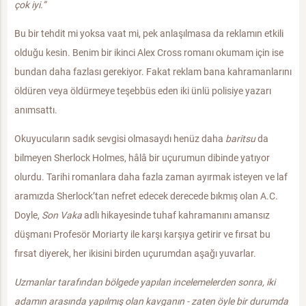
çok iyi.”
Bu bir tehdit mi yoksa vaat mi, pek anlaşılmasa da reklamın etkili
olduğu kesin. Benim bir ikinci Alex Cross romanı okumam için ise
bundan daha fazlası gerekiyor. Fakat reklam bana kahramanlarını
öldüren veya öldürmeye teşebbüs eden iki ünlü polisiye yazarı
anımsattı.
Okuyucuların sadık sevgisi olmasaydı henüz daha
baritsu
da
bilmeyen Sherlock Holmes, hâlâ bir uçurumun dibinde yatıyor
olurdu. Tarihi romanlara daha fazla zaman ayırmak isteyen ve laf
aramızda Sherlock’tan nefret edecek derecede bıkmış olan A.C.
Doyle,
Son Vaka
adlı hikayesinde tuhaf kahramanını amansız
düşmanı Profesör Moriarty ile karşı karşıya getirir ve fırsat bu
fırsat diyerek, her ikisini birden uçurumdan aşağı yuvarlar.
Uzmanlar tarafından bölgede yapılan incelemelerden sonra, iki
adamın arasında yapılmış olan kavganın - zaten öyle bir durumda