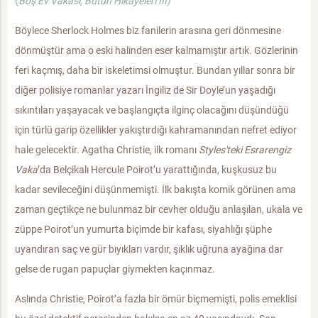
(
Boş Ev Vakası, Bütün Hikayeleri III)
Böylece Sherlock Holmes biz fanilerin arasına geri dönmesine
dönmüştür ama o eski halinden eser kalmamıştır artık. Gözlerinin
feri kaçmış, daha bir iskeletimsi olmuştur. Bundan yıllar sonra bir
diğer polisiye romanlar yazarı İngiliz de Sir Doyle’un yaşadığı
sıkıntıları yaşayacak ve başlangıçta ilginç olacağını düşündüğü
için türlü garip özellikler yakıştırdığı kahramanından nefret ediyor
hale gelecektir. Agatha Christie, ilk romanı
Styles'teki Esrarengiz
Vaka
’da Belçikalı Hercule Poirot’u yarattığında, kuşkusuz bu
kadar sevileceğini düşünmemişti. İlk bakışta komik görünen ama
zaman geçtikçe ne bulunmaz bir cevher olduğu anlaşılan, ukala ve
züppe Poirot’un yumurta biçimde bir kafası, siyahlığı şüphe
uyandıran saç ve gür bıyıkları vardır, şıklık uğruna ayağına dar
gelse de rugan papuçlar giymekten kaçınmaz.
Aslında Christie, Poirot’a fazla bir ömür biçmemişti, polis emeklisi