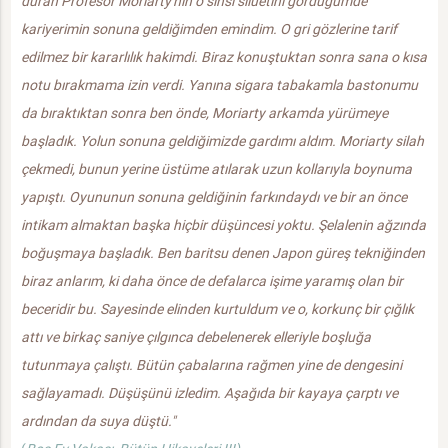
duran Profesör Moriarty'nin o sinsi siluetini gördüğümde
kariyerimin sonuna geldiğimden emindim. O gri gözlerine tarif
edilmez bir kararlılık hakimdi. Biraz konuştuktan sonra sana o kısa
notu bırakmama izin verdi. Yanına sigara tabakamla bastonumu
da bıraktıktan sonra ben önde, Moriarty arkamda yürümeye
başladık. Yolun sonuna geldiğimizde gardımı aldım. Moriarty silah
çekmedi, bunun yerine üstüme atılarak uzun kollarıyla boynuma
yapıştı. Oyununun sonuna geldiğinin farkındaydı ve bir an önce
intikam almaktan başka hiçbir düşüncesi yoktu. Şelalenin ağzında
boğuşmaya başladık. Ben baritsu denen Japon güreş tekniğinden
biraz anlarım, ki daha önce de defalarca işime yaramış olan bir
beceridir bu. Sayesinde elinden kurtuldum ve o, korkunç bir çığlık
attı ve birkaç saniye çılgınca debelenerek elleriyle boşluğa
tutunmaya çalıştı. Bütün çabalarına rağmen yine de dengesini
sağlayamadı. Düşüşünü izledim. Aşağıda bir kayaya çarptı ve
ardından da suya düştü."