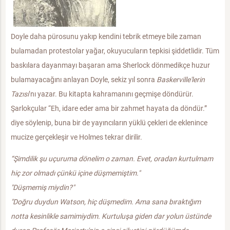
Doyle daha pürosunu yakıp kendini tebrik etmeye bile zaman
bulamadan protestolar yağar, okuyucuların tepkisi şiddetlidir. Tüm
baskılara dayanmayı başaran ama Sherlock dönmedikçe huzur
bulamayacağını anlayan Doyle, sekiz yıl sonra
Baskerville'lerin
Tazısı
’nı yazar. Bu kitapta kahramanını geçmişe döndürür.
Şarlokçular “Eh, idare eder ama bir zahmet hayata da döndür.”
diye söylenip, buna bir de yayıncıların yüklü çekleri de eklenince
mucize gerçekleşir ve Holmes tekrar dirilir.
“Şimdilik şu uçuruma dönelim o zaman. Evet, oradan kurtulmam
hiç zor olmadı çünkü içine düşmemiştim."
"Düşmemiş miydin?"
"Doğru duydun Watson, hiç düşmedim. Ama sana bıraktığım
notta kesinlikle samimiydim. Kurtuluşa giden dar yolun üstünde