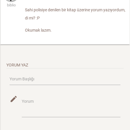
biblio
Sahi polisiye denilen bir kitap üzerine yorum yazıyordum,
di mi? :P
Okumak lazım.
YORUM YAZ
Yorum Başlığı
mode_edit
Yorum