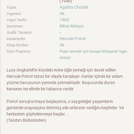
(1946)
Agatha Christie
Yazar:
Ak
Yayınevi:
1963
Yayın Tarihi:
Nihal Akkaya
Çevirmen:
-
Grafik Tasarım:
Hercule Poirot
Karakterler:
Ak
Kitap Serileri:
Sizin Puanınız:
Puan vermek için buraya tıklayarak login
olunuz
Lucy Angkatell'in köydeki evine öğle yemeği için davet edilen
Hercule Poirot tatsız bir olayla karşılaşır. Kanlar içinde bir adam
yüzme havuzunun yanında yatmaktadır. Başucunda duran
karısının ise elinde bir tabanca vardır.
Poirot soruşturmaya başlayınca, o saygıdeğer yaşamların
gerisinde arapsaçına dönmüş aile sırlarının varlığını keşfeder. Ve
herkesten şüphelenmeye başlar...
(Tanıtım Bülteninden)