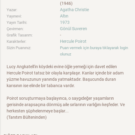
(1946)
Agatha Christie
Yazar:
Altın
Yayınevi:
1973
Yayın Tarihi:
Gönül Suveren
Çevirmen:
-
Grafik Tasarım:
Hercule Poirot
Karakterler:
Sizin Puanınız:
Puan vermek için buraya tıklayarak login
olunuz
Lucy Angkatell'in köydeki evine öğle yemeği için davet edilen
Hercule Poirot tatsız bir olayla karşılaşır. Kanlar içinde bir adam
yüzme havuzunun yanında yatmaktadır. Başucunda duran
karısının ise elinde bir tabanca vardır.
Poirot soruşturmaya başlayınca, o saygıdeğer yaşamların
gerisinde arapsaçına dönmüş aile sırlarının varlığını keşfeder. Ve
herkesten şüphelenmeye başlar...
(Tanıtım Bülteninden)