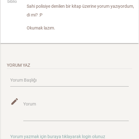
biblio
Sahi polisiye denilen bir kitap üzerine yorum yazıyordum,
di mi? :P
Okumak lazım.
YORUM YAZ
Yorum Başlığı
mode_edit
Yorum
Yorum yazmak için buraya tıklayarak login olunuz