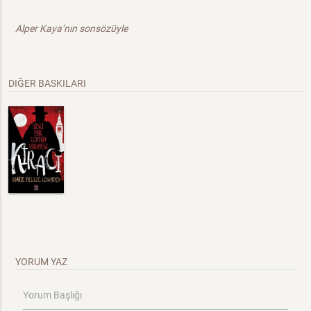
Alper Kaya’nın sonsözüyle
DIĞER BASKILARI
YORUM YAZ
Yorum Başlığı