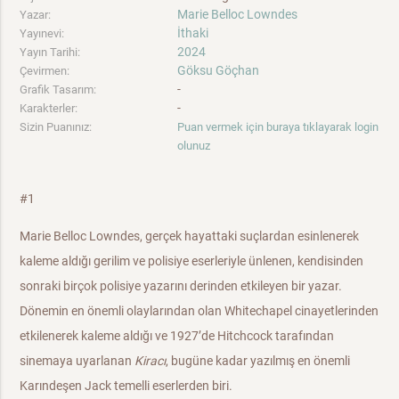
Marie Belloc Lowndes
Yazar:
İthaki
Yayınevi:
2024
Yayın Tarihi:
Göksu Göçhan
Çevirmen:
-
Grafik Tasarım:
-
Karakterler:
Sizin Puanınız:
Puan vermek için buraya tıklayarak login
olunuz
#1
Marie Belloc Lowndes, gerçek hayattaki suçlardan esinlenerek
kaleme aldığı gerilim ve polisiye eserleriyle ünlenen, kendisinden
sonraki bir­çok polisiye yazarını derinden etkileyen bir yazar.
Dönemin en önemli olaylarından olan Whitechapel cinayetlerinden
etkilenerek kaleme al­dığı ve 1927’de Hitchcock tarafından
sinemaya uyarlanan
Kiracı
, bu­güne kadar yazılmış en önemli
Karındeşen Jack temelli eserlerden biri.