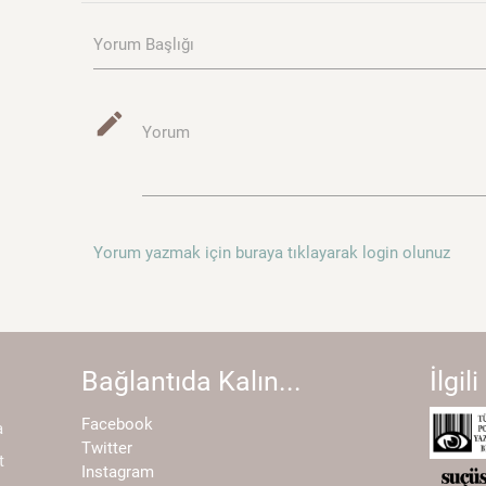
Yorum Başlığı
mode_edit
Yorum
Yorum yazmak için buraya tıklayarak login olunuz
Bağlantıda Kalın...
İlgili
Facebook
a
Twitter
t
Instagram