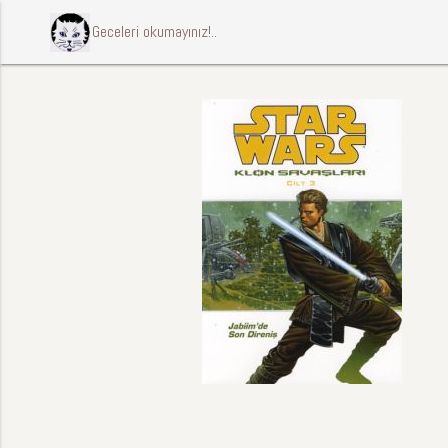
ccccci Geceleri okumayınız!..