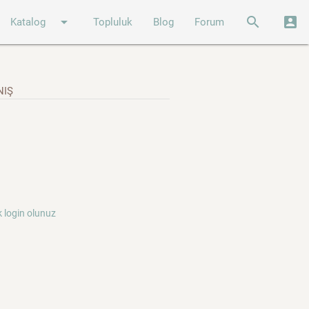
arrow_drop_down
search
account_box
Katalog
Topluluk
Blog
Forum
NIŞ
 login olunuz