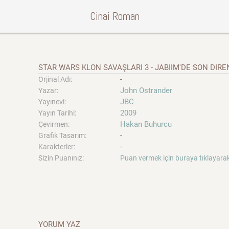
Cinai Roman
STAR WARS KLON SAVAŞLARI 3 - JABIIM'DE SON DIRE
-
Orjinal Adı:
John Ostrander
Yazar:
JBC
Yayınevi:
2009
Yayın Tarihi:
Hakan Buhurcu
Çevirmen:
-
Grafik Tasarım:
-
Karakterler:
Sizin Puanınız:
Puan vermek için buraya tıklayarak
YORUM YAZ