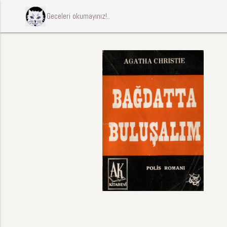
ccccci Geceleri okumayınız!..