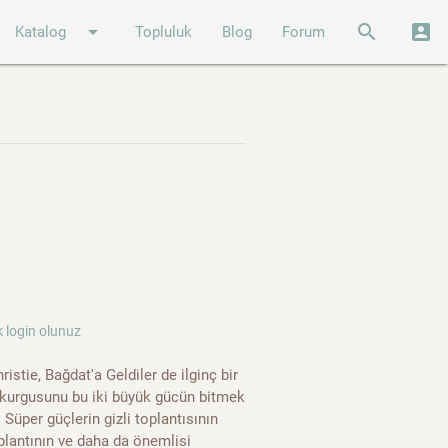
arrow_drop_down
search
account_box
Katalog
Topluluk
Blog
Forum
 login olunuz
istie, Bağdat'a Geldiler de ilginç bir
a kurgusunu bu iki büyük gücün bitmek
üper güçlerin gizli toplantısının
plantının ve daha da önemlisi