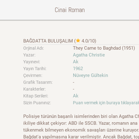
Cinai Roman
BAĞDATTA BULUŞALIM
(
4.0/10
)
They Came to Baghdad (1951)
Orjinal Adı:
Agatha Christie
Yazar:
Ak
Yayınevi:
1962
Yayın Tarihi:
Nüveyre Gültekin
Çevirmen:
-
Grafik Tasarım:
-
Karakterler:
Ak
Kitap Serileri:
Sizin Puanınız:
Puan vermek için buraya tıklayarak
Polisiye türünün başarılı isimlerinden biri olan Agatha Chr
ikiliye dikkat çekiyor: ABD ile SSCB. Yazar, romanın an
tükenmek bilmeyen ekonomik savaşları üzerine kuruyor. S
Bağdat'a yapılmasına karar verilmiştir. Ancak Bağdat, to