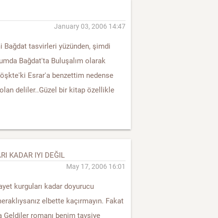
January 03, 2006 14:47
i Bağdat tasvirleri yüzünden, şimdi
uşumda Bağdat'ta Buluşalım olarak
Köşkte'ki Esrar'a benzettim nedense
olan deliler..Güzel bir kitap özellikle
I KADAR IYI DEĞIL
May 17, 2006 16:01
nayet kurguları kadar doyurucu
raklıysanız elbette kaçırmayın. Fakat
a Geldiler romanı benim tavsiye