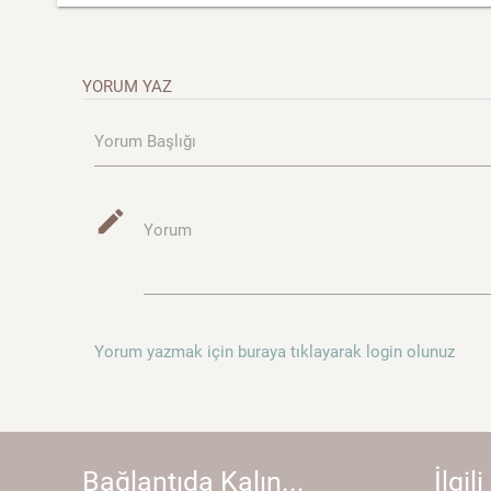
YORUM YAZ
Yorum Başlığı
mode_edit
Yorum
Yorum yazmak için buraya tıklayarak login olunuz
Bağlantıda Kalın...
İlgili