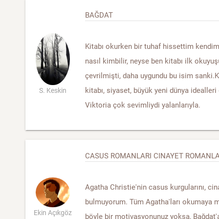
BAĞDAT
Kitabı okurken bir tuhaf hissettim kendim
nasıl kimbilir, neyse ben kitabı ilk okuy
çevrilmişti, daha uygundu bu isim sanki.
kitabı, siyaset, büyük yeni dünya idealleri 
S. Keskin
Viktoria çok sevimliydi yalanlarıyla.
CASUS ROMANLARI CINAYET ROMANLAR
Agatha Christie'nin casus kurgularını, ci
bulmuyorum. Tüm Agatha'ları okumaya me
Ekin Açıkgöz
böyle bir motivasyonunuz yoksa, Bağdat'