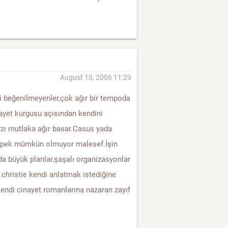
August 10, 2006 11:29
ki beğenilmeyenler,çok ağır bir tempoda
ayet kurgusu açısından kendini
arzı mutlaka ağır basar.Casus yada
k pek mümkün olmuyor malesef.İşin
tada büyük planlar,şaşalı organizasyonlar
 christie kendi anlatmak istediğine
kendi cinayet romanlarına nazaran zayıf