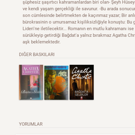
şüphesiz şaşırtıcı kahramanlardan biri olan- Şeyh Hüseyin 
ve kendi yaşam gerçekliği ile savunur. -Bu arada sonuc
son cümlesinde belirtmekten de kaçınmaz yazar; Bir anlık
bürokrasinin o umursamaz kişiliksizliğiyle konuştu: Bu
Lideri'ne iletilecektir... Romanın en mutlu kahramanı ise
sürükleyip getirdiği Bağdat'a yalnız bırakmaz Agatha Christ
aşk beklemektedir.
DIĞER BASKILARI
YORUMLAR