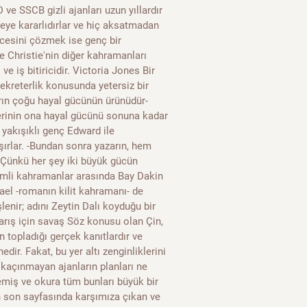
 ve SSCB gizli ajanları uzun yıllardır
ye kararlıdırlar ve hiç aksatmadan
ecesini çözmek ise genç bir
e Christie'nin diğer kahramanları
e iş bitiricidir. Victoria Jones Bir
sekreterlik konusunda yetersiz bir
ların çoğu hayal gücünün ürünüdür-
erinin ona hayal gücünü sonuna kadar
i yakışıklı genç Edward ile
şırlar. -Bundan sonra yazarın, hem
- Çünkü her şey iki büyük gücün
nemli kahramanlar arasında Bay Dakin
ael -romanın kilit kahramanı- de
enir; adını Zeytin Dalı koyduğu bir
arış için savaş Söz konusu olan Çin,
n topladığı gerçek kanıtlardır ve
ir. Fakat, bu yer altı zenginliklerini
kaçınmayan ajanların planları ne
emiş ve okura tüm bunları büyük bir
ın son sayfasında karşımıza çıkan ve