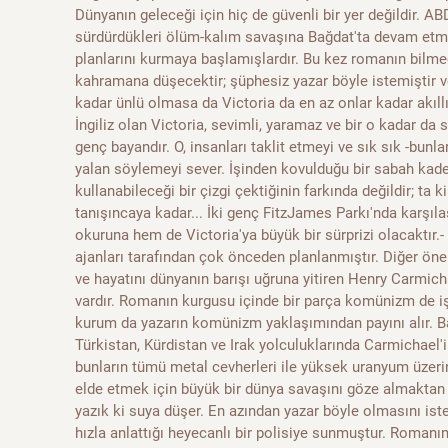
Dünyanın geleceği için hiç de güvenli bir yer değildir. ABD
sürdürdükleri ölüm-kalım savaşına Bağdat'ta devam etme
planlarını kurmaya başlamışlardır. Bu kez romanın bilm
kahramana düşecektir; şüphesiz yazar böyle istemiştir v
kadar ünlü olmasa da Victoria da en az onlar kadar akıllı v
İngiliz olan Victoria, sevimli, yaramaz ve bir o kadar da 
genç bayandır. O, insanları taklit etmeyi ve sık sık -bun
yalan söylemeyi sever. İşinden kovulduğu bir sabah kad
kullanabileceği bir çizgi çektiğinin farkında değildir; ta k
tanışıncaya kadar... İki genç FitzJames Parkı'nda karşıla
okuruna hem de Victoria'ya büyük bir sürprizi olacaktır.
ajanları tarafından çok önceden planlanmıştır. Diğer ö
ve hayatını dünyanın barışı uğruna yitiren Henry Carmich
vardır. Romanın kurgusu içinde bir parça komünizm de işl
kurum da yazarın komünizm yaklaşımından payını alır. B
Türkistan, Kürdistan ve Irak yolculuklarında Carmichael'i
bunların tümü metal cevherleri ile yüksek uranyum üzerined
elde etmek için büyük bir dünya savaşını göze almaktan 
yazık ki suya düşer. En azından yazar böyle olmasını ist
hızla anlattığı heyecanlı bir polisiye sunmuştur. Roman