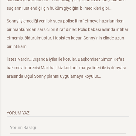
suçlarını üstlendiği için hüküm giydiğini bilmedikleri gibi…
Sonny işlemediği yeni bir suçu polise itiraf etmeye hazırlanırken
bir mahkûmdan sarsıcı bir itiraf dinler: Polis babası aslında intihar
etmemiş, öldürülmüştür. Hapisten kaçan Sonny’nin elinde uzun
bir intikam
listesi vardır… Dışarıda iyiler ile kötüler, Başkomiser Simon Kefas,
bakımevi idarecisi Martha, İkiz kod adlı mafya lideri ile iş dünyası
arasında Oğul Sonny planını uygulamaya koyulur…
YORUM YAZ
Yorum Başlığı